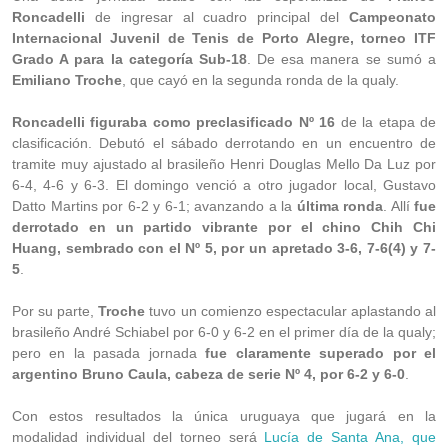
Roncadelli
de ingresar al cuadro principal del
Campeonato
Internacional Juvenil de Tenis de Porto Alegre, torneo ITF
Grado A para la categoría Sub-18
. De esa manera se sumó a
Emiliano Troche
, que cayó en la segunda ronda de la qualy.
Roncadelli figuraba como preclasificado Nº 16
de la etapa de
clasificación. Debutó el sábado derrotando en un encuentro de
tramite muy ajustado al brasileño Henri Douglas Mello Da Luz por
6-4, 4-6 y 6-3. El domingo venció a otro jugador local, Gustavo
Datto Martins por 6-2 y 6-1; avanzando a la
última ronda
. Allí
fue
derrotado en un partido vibrante por el chino Chih Chi
Huang, sembrado con el Nº 5, por un apretado 3-6, 7-6(4) y 7-
5
.
Por su parte,
Troche
tuvo un comienzo espectacular aplastando al
brasileño André Schiabel por 6-0 y 6-2 en el primer día de la qualy;
pero en la pasada jornada
fue claramente superado por el
argentino Bruno Caula, cabeza de serie Nº 4, por 6-2 y 6-0
.
Con estos resultados la única uruguaya que jugará en la
modalidad individual del torneo será
Lucía de Santa Ana, que