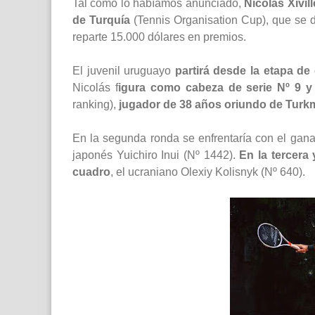
Tal como lo habíamos anunciado,
Nicolás Xivil
de Turquía
(Tennis Organisation Cup), que se 
reparte 15.000 dólares en premios.
El juvenil uruguayo
partirá desde la etapa de 
Nicolás f
igura como cabeza de serie Nº 9 y s
ranking),
jugador de 38 años oriundo de Turk
En la segunda ronda se enfrentaría con el ganado
japonés Yuichiro Inui (Nº 1442).
En la tercera 
cuadro
, el ucraniano Olexiy Kolisnyk (Nº 640).