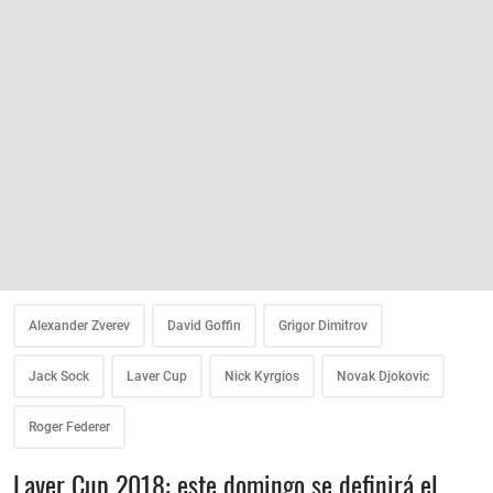
Alexander Zverev
David Goffin
Grigor Dimitrov
Jack Sock
Laver Cup
Nick Kyrgios
Novak Djokovic
Roger Federer
Laver Cup 2018: este domingo se definirá el