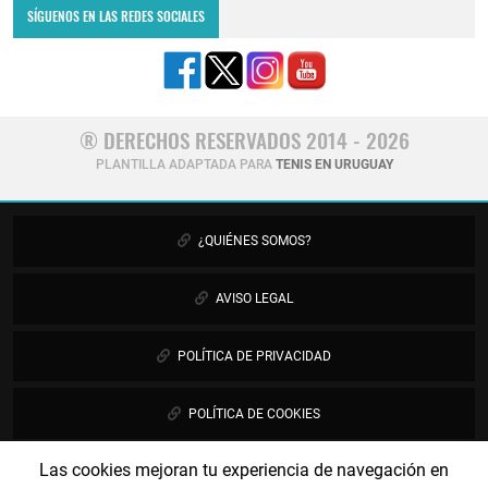
SÍGUENOS EN LAS REDES SOCIALES
® DERECHOS RESERVADOS 2014 - 2026
PLANTILLA ADAPTADA PARA
TENIS EN URUGUAY
¿QUIÉNES SOMOS?
AVISO LEGAL
POLÍTICA DE PRIVACIDAD
POLÍTICA DE COOKIES
Las cookies mejoran tu experiencia de navegación en
PUBLICIDAD