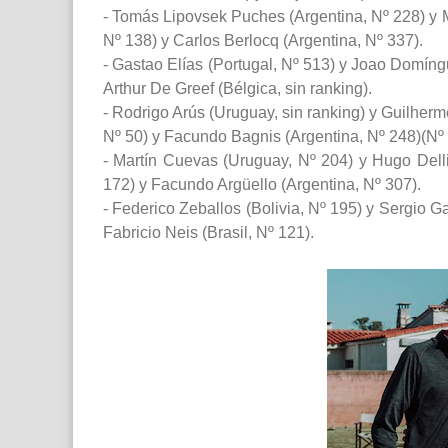
- Tomás Lipovsek Puches (Argentina, Nº 228) y M
Nº 138) y Carlos Berlocq (Argentina, Nº 337).
- Gastao Elías (Portugal, Nº 513) y Joao Domíngu
Arthur De Greef (Bélgica, sin ranking).
- Rodrigo Arús (Uruguay, sin ranking) y Guilherm
Nº 50) y Facundo Bagnis (Argentina, Nº 248)(Nº 
- Martín Cuevas (Uruguay, Nº 204) y Hugo Dell
172) y Facundo Argüello (Argentina, Nº 307).
- Federico Zeballos (Bolivia, Nº 195) y Sergio G
Fabricio Neis (Brasil, Nº 121).