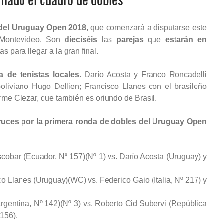
del Uruguay Open 2018
, que comenzará a disputarse este
 Montevideo. Son
dieciséis
las
parejas
que
estarán en
s para llegar a la gran final.
 de tenistas locales
. Darío Acosta y Franco Roncadelli
boliviano Hugo Dellien; Francisco Llanes con el brasileño
me Clezar, que también es oriundo de Brasil.
ruces por la primera ronda de dobles del Uruguay Open
scobar (Ecuador, Nº 157)(Nº 1) vs. Darío Acosta (Uruguay) y
co Llanes (Uruguay)(WC) vs. Federico Gaio (Italia, Nº 217) y
rgentina, Nº 142)(Nº 3) vs. Roberto Cid Subervi (República
1156).