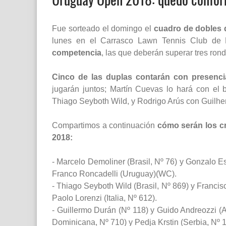
Fue sorteado el domingo el
cuadro de dobles 
lunes en el Carrasco Lawn Tennis Club de
competencia
, las que deberán superar tres ronda
Cinco de las duplas contarán con presencia
jugarán juntos; Martín Cuevas lo hará con el 
Thiago Seyboth Wild, y Rodrigo Arús con Guilher
Compartimos a continuación
cómo serán los c
2018:
- Marcelo Demoliner (Brasil, Nº 76) y Gonzalo E
Franco Roncadelli (Uruguay)(WC).
- Thiago Seyboth Wild (Brasil, Nº 869) y Francis
Paolo Lorenzi (Italia, Nº 612).
- Guillermo Durán (Nº 118) y Guido Andreozzi (A
Dominicana, Nº 710) y Pedja Krstin (Serbia, Nº 