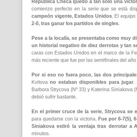
República Checa quedó a tan solo una victo
comienzo perfecto en la serie que se está d
campeón vigente, Estados Unidos
. El equip
2-0, tras ganar los partidos de singles
.
Pese a la localía, se presentaba como muy di
un historial negativo de diez derrotas y tan s
caras con Estados Unidos en el marco de la Fed
más reciente que fue por las semifinales del añ
Por si eso no fuera poco, las dos principal
Kvitova
no estaban disponibles para jugar
.
Barbora Strycova (Nº 33) y Katerina Siniakova (N
debió sufrir bastante.
En el primer cruce de la serie, Strycova se 
para quedarse con la victoria.
Fue por 6-7(5), 6
Siniakova estiró la ventaja tras derrotar a 
minutos.