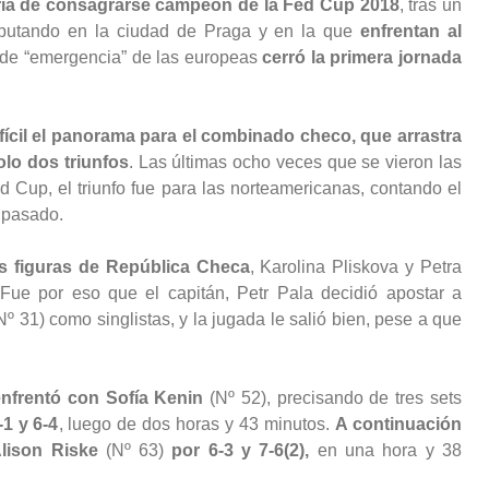
ria de consagrarse campeón de la Fed Cup 2018
, tras un
isputando en la ciudad de Praga y en la que
enfrentan al
o de “emergencia” de las europeas
cerró la primera jornada
fícil el panorama para el combinado checo, que arrastra
olo dos triunfos
. Las últimas ocho veces que se vieron las
 Cup, el triunfo fue para las norteamericanas, contando el
o pasado.
es figuras de República Checa
, Karolina Pliskova y Petra
 Fue por eso que el capitán, Petr Pala decidió apostar a
º 31) como singlistas, y la jugada le salió bien, pese a que
enfrentó con Sofía Kenin
(Nº 52), precisando de tres sets
-1 y 6-4
, luego de dos horas y 43 minutos.
A continuación
Alison Riske
(Nº 63)
por 6-3 y 7-6(2),
en una hora y 38