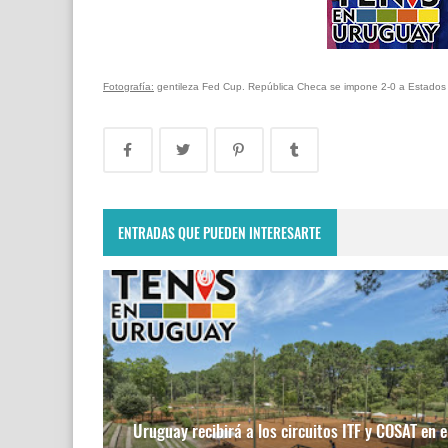
Fotografía:
gentileza Fed Cup. República Checa se impone 2-0 a Estados U
ENTRADAS QUE PUEDEN INTERESARTE
Uruguay recibirá a los circuitos ITF y COSAT en e