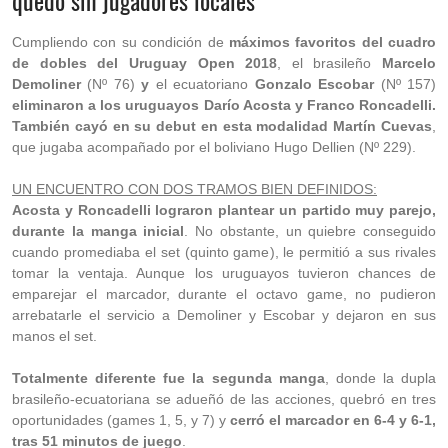
quedó sin jugadores locales
Cumpliendo con su condición de
máximos favoritos del cuadro
de dobles del Uruguay Open 2018
, el brasileño
Marcelo
Demoliner
(Nº 76)
y
el ecuatoriano
Gonzalo Escobar
(Nº 157)
eliminaron a los uruguayos Darío Acosta y Franco Roncadelli.
También cayó en su debut en esta modalidad Martín Cuevas
,
que jugaba acompañado por el boliviano Hugo Dellien (Nº 229).
UN ENCUENTRO CON DOS TRAMOS BIEN DEFINIDOS:
Acosta y Roncadelli lograron plantear un partido muy parejo,
durante la manga inicial
. No obstante, un quiebre conseguido
cuando promediaba el set (quinto game), le permitió a sus rivales
tomar la ventaja. Aunque los uruguayos tuvieron chances de
emparejar el marcador, durante el octavo game, no pudieron
arrebatarle el servicio a Demoliner y Escobar y dejaron en sus
manos el set.
Totalmente diferente fue la segunda manga
, donde la dupla
brasileño-ecuatoriana se adueñó de las acciones, quebró en tres
oportunidades (games 1, 5, y 7) y
cerró el marcador en 6-4 y 6-1,
tras 51 minutos de juego
.