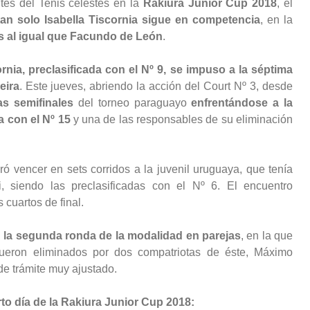
tes del Tenis celestes en la
Rakiura Junior Cup 2018
, el
tan solo Isabella Tiscornia sigue en competencia
, en la
s al igual que Facundo de León
.
rnia, preclasificada con el Nº 9, se impuso a la séptima
eira
. Este jueves, abriendo la acción del Court Nº 3, desde
as semifinales
del torneo paraguayo
enfrentándose a la
 con el Nº 15
y una de las responsables de su eliminación
gró vencer en sets corridos a la juvenil uruguaya, que tenía
 siendo las preclasificadas con el Nº 6. El encuentro
 cuartos de final.
 la segunda ronda de la modalidad en parejas
, en la que
ueron eliminados por dos compatriotas de éste, Máximo
de trámite muy ajustado.
to día de la Rakiura Junior Cup 2018: