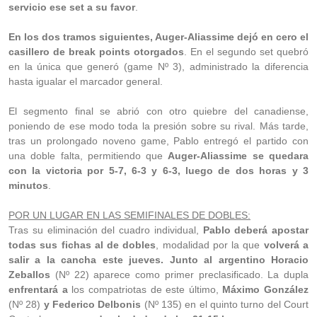
servicio ese set a su favor
.
En los dos tramos siguientes, Auger-Aliassime dejó en cero el
casillero de break points otorgados
. En el segundo set quebró
en la única que generó (game Nº 3), administrado la diferencia
hasta igualar el marcador general.
El segmento final se abrió con otro quiebre del canadiense,
poniendo de ese modo toda la presión sobre su rival. Más tarde,
tras un prolongado noveno game, Pablo entregó el partido con
una doble falta, permitiendo que
Auger-Aliassime se quedara
con la victoria por 5-7, 6-3 y 6-3, luego de dos horas y 3
minutos
.
POR UN LUGAR EN LAS SEMIFINALES DE DOBLES:
Tras su eliminación del cuadro individual,
Pablo deberá apostar
todas sus fichas al de dobles
, modalidad por la que
volverá a
salir a la cancha este jueves. Junto al argentino Horacio
Zeballos
(Nº 22) aparece como primer preclasificado. La dupla
enfrentará a
los compatriotas de este último,
Máximo González
(Nº 28)
y Federico Delbonis
(Nº 135) en el quinto turno del Court