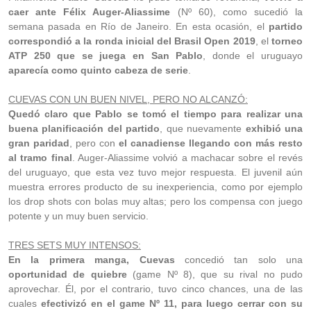
caer ante Félix Auger-Aliassime
(Nº 60), como sucedió la
semana pasada en Río de Janeiro. En esta ocasión, el
partido
correspondió a la ronda inicial del Brasil Open 2019
, el
torneo
ATP 250 que se juega en San Pablo
, donde el uruguayo
aparecía como quinto cabeza de serie
.
CUEVAS CON UN BUEN NIVEL, PERO NO ALCANZÓ:
Quedó claro que Pablo se tomó el tiempo para realizar una
buena planificación del partido
, que nuevamente
exhibió una
gran paridad
, pero con
el canadiense llegando con más resto
al tramo final
. Auger-Aliassime volvió a machacar sobre el revés
del uruguayo, que esta vez tuvo mejor respuesta. El juvenil aún
muestra errores producto de su inexperiencia, como por ejemplo
los drop shots con bolas muy altas; pero los compensa con juego
potente y un muy buen servicio.
TRES SETS MUY INTENSOS:
En la primera manga, Cuevas
concedió tan solo una
oportunidad de quiebre
(game Nº 8), que su rival no pudo
aprovechar. Él, por el contrario, tuvo cinco chances, una de las
cuales
efectivizó en el game Nº 11, para luego cerrar con su