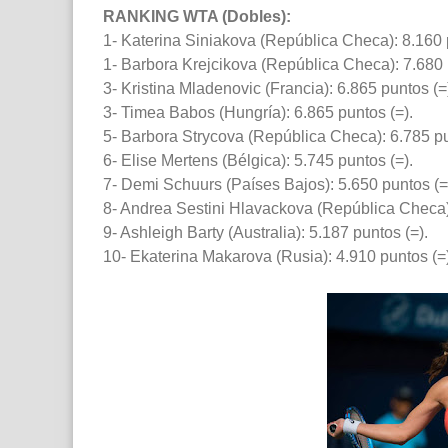
RANKING WTA (Dobles):
1- Katerina Siniakova (República Checa): 8.160 
1- Barbora Krejcikova (República Checa): 7.680 
3- Kristina Mladenovic (Francia): 6.865 puntos (=
3- Timea Babos (Hungría): 6.865 puntos (=).
5- Barbora Strycova (República Checa): 6.785 pu
6- Elise Mertens (Bélgica): 5.745 puntos (=).
7- Demi Schuurs (Países Bajos): 5.650 puntos (=
8- Andrea Sestini Hlavackova (República Checa):
9- Ashleigh Barty (Australia): 5.187 puntos (=).
10- Ekaterina Makarova (Rusia): 4.910 puntos (=)