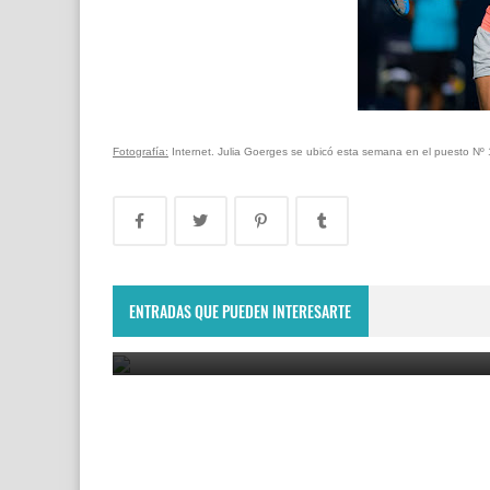
Fotografía:
Internet. Julia Goerges se ubicó esta semana en el puesto Nº 
Montevideo Open 2023: Renata Zarazúa es la nue
campeona del WTA 125 de Uruguay
ENTRADAS QUE PUEDEN INTERESARTE
December 11, 2023