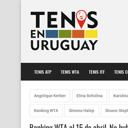
TENIS ATP
TENIS WTA
TENIS ITF
TENIS 
Angelique Kerber
Elina Svitolina
Karolin
Ranking WTA
Simona Halep
Sloane Step
Ranking WTA al 15 de abril. No hu