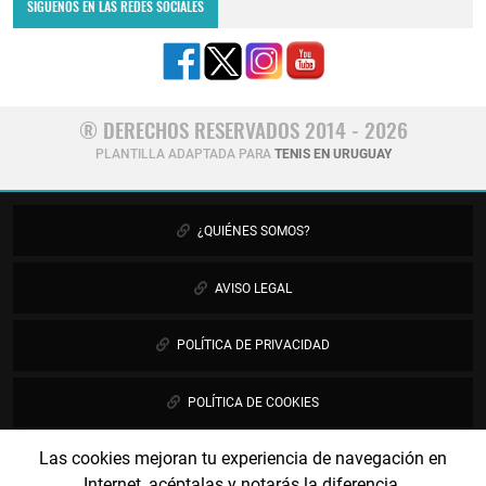
SÍGUENOS EN LAS REDES SOCIALES
® DERECHOS RESERVADOS 2014 - 2026
PLANTILLA ADAPTADA PARA
TENIS EN URUGUAY
¿QUIÉNES SOMOS?
AVISO LEGAL
POLÍTICA DE PRIVACIDAD
POLÍTICA DE COOKIES
Las cookies mejoran tu experiencia de navegación en
PUBLICIDAD
Internet, acéptalas y notarás la diferencia.