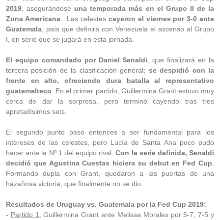
2019
, asegurándose
una temporada más en el Grupo II de la
Zona Americana
. Las celestes
cayeron el viernes por 3-0 ante
Guatemala
, país que definirá con Venezuela el ascenso al Grupo
I, en serie que se jugará en esta jornada.
El equipo comandado por Daniel Senaldi
, que finalizará en la
tercera posición de la clasificación general;
se despidió con la
frente en alto, ofreciendo dura batalla al representativo
guatemalteco
. En el primer partido, Guillermina Grant estuvo muy
cerca de dar la sorpresa, pero terminó cayendo tras tres
apretadísimos sets.
El segundo punto pasó entonces a ser fundamental para los
intereses de las celestes, pero Lucía de Santa Ana poco pudo
hacer ante la Nº 1 del equipo rival.
Con la serie definida, Senaldi
decidió que Agustina Cuestas hiciera su debut en Fed Cup
.
Formando dupla con Grant, quedaron a las puertas de una
hazañosa victoria, que finalmente no se dio.
Resultados de Uruguay vs. Guatemala por la Fed Cup 2019:
-
Partido 1:
Guillermina Grant ante Melissa Morales por 5-7, 7-5 y