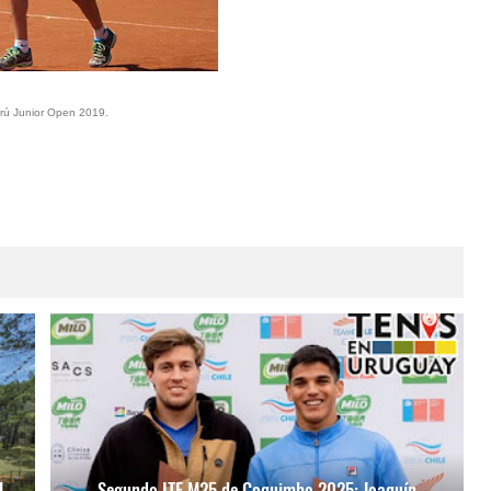
erú Junior Open 2019.
l
Segundo ITF M25 de Coquimbo 2025: Joaquín