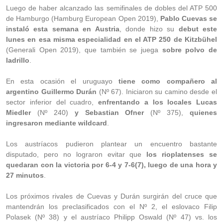
Luego de haber alcanzado las semifinales de dobles del ATP 500
de Hamburgo (Hamburg European Open 2019),
Pablo Cuevas se
instaló esta semana en Austria
, donde hizo su
debut este
lunes en esa misma especialidad en el ATP 250 de Kitzbühel
(Generali Open 2019), que también se juega
sobre polvo de
ladrillo
.
En esta ocasión el uruguayo
tiene como compañero al
argentino Guillermo Durán
(Nº 67). Iniciaron su camino desde el
sector inferior del cuadro,
enfrentando a los locales Lucas
Miedler
(Nº 240)
y Sebastian Ofner
(Nº 375),
quienes
ingresaron mediante wildcard
.
Los austríacos pudieron plantear un encuentro bastante
disputado, pero no lograron evitar que
los rioplatenses se
quedaran con la victoria por 6-4 y 7-6(7), luego de una hora y
27 minutos
.
Los próximos rivales de Cuevas y Durán surgirán del cruce que
mantendrán los preclasificados con el Nº 2, el eslovaco Filip
Polasek (Nº 38) y el austríaco Philipp Oswald (Nº 47) vs. los