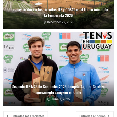
Uruguay recibirá a los circuitos ITF y COSAT en el tramo inicial de
la temporada 2026
December 22, 2025
Segundo ITF M25 de Coquimbo 2025: Joaquín Aguilar Cardozo
nuevamente campeón en Chile
June 1, 2025
Entradas más recientes
Entradas antiguas