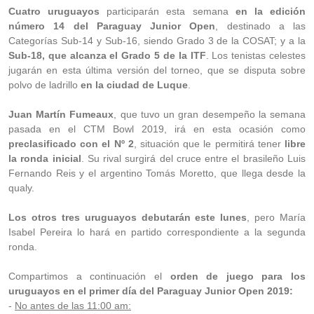
Cuatro uruguayos
participarán esta semana
en la edición
número 14 del Paraguay Junior Open
, destinado a las
Categorías Sub-14 y Sub-16, siendo Grado 3 de la COSAT; y a la
Sub-18, que alcanza el Grado 5 de la ITF
. Los tenistas celestes
jugarán en esta última versión del torneo, que se disputa sobre
polvo de ladrillo
en la ciudad de Luque
.
Juan Martín Fumeaux
, que tuvo un gran desempeño la semana
pasada en el CTM Bowl 2019, irá en esta ocasión como
preclasificado con el Nº 2
, situación que le permitirá tener
libre
la ronda inicial
. Su rival surgirá del cruce entre el brasileño Luis
Fernando Reis y el argentino Tomás Moretto, que llega desde la
qualy.
Los otros tres uruguayos debutarán este lunes
, pero María
Isabel Pereira lo hará en partido correspondiente a la segunda
ronda.
Compartimos a continuación el
orden de juego para los
uruguayos en el primer día del Paraguay Junior Open 2019:
-
No antes de las 11:00 am: