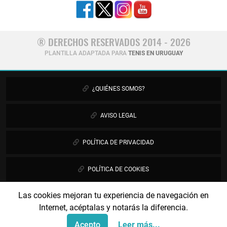
® DERECHOS RESERVADOS 2014 - 2026
PLANTILLA ADAPTADA PARA
TENIS EN URUGUAY
¿QUIÉNES SOMOS?
AVISO LEGAL
POLÍTICA DE PRIVACIDAD
POLÍTICA DE COOKIES
Las cookies mejoran tu experiencia de navegación en
PUBLICIDAD
Internet, acéptalas y notarás la diferencia.
CONTÁCTANOS
Acepto
Leer más...