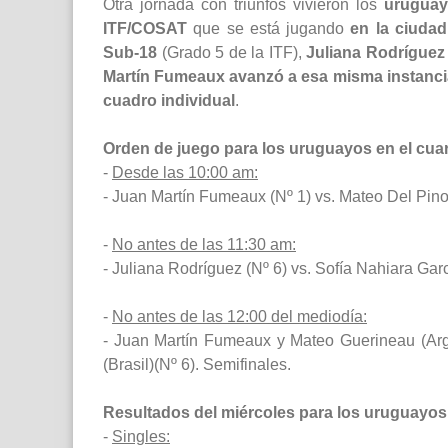
Otra jornada con triunfos vivieron los
urugua
ITF/COSAT
que se está jugando
en la ciudad
Sub-18
(Grado 5 de la ITF),
Juliana Rodríguez 
Martín Fumeaux avanzó a esa misma instancia, 
cuadro individual
.
Orden de juego para los uruguayos en el cuar
-
Desde las 10:00 am:
- Juan Martín Fumeaux (Nº 1) vs. Mateo Del Pino 
-
No antes de las 11:30 am:
- Juliana Rodríguez (Nº 6) vs. Sofía Nahiara Garc
-
No antes de las 12:00 del mediodía:
- Juan Martín Fumeaux y Mateo Guerineau (Arge
(Brasil)(Nº 6). Semifinales.
Resultados del miércoles para los uruguayos
-
Singles: