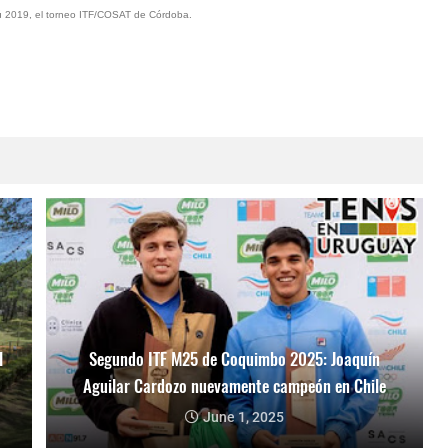
bú 2019, el torneo ITF/COSAT de Córdoba.
l
Segundo ITF M25 de Coquimbo 2025: Joaquín
Aguilar Cardozo nuevamente campeón en Chile
June 1, 2025