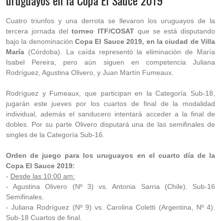
uruguayos en la Copa El Sauce 2019
Cuatro triunfos y una derrota se llevaron los uruguayos de la
tercera jornada del
torneo ITF/COSAT
que se está disputando
bajo la denominación
Copa El Sauce 2019, en la ciudad de Villa
María
(Córdoba). La caída representó la eliminación de María
Isabel Pereira, pero aún siguen en competencia Juliana
Rodríguez, Agustina Olivero, y Juan Martín Fumeaux.
Rodríguez y Fumeaux, que participan en la Categoría Sub-18,
jugarán este jueves por los cuartos de final de la modalidad
individual, además el sanducero intentará acceder a la final de
dobles. Por su parte Olivero disputará una de las semifinales de
singles de la Categoría Sub-16.
Orden de juego para los uruguayos en el cuarto día de la
Copa El Sauce 2019:
-
Desde las 10:00 am:
- Agustina Olivero (Nº 3) vs. Antonia Sarria (Chile). Sub-16
Semifinales.
- Juliana Rodríguez (Nº 9) vs. Carolina Coletti (Argentina, Nº 4).
Sub-18 Cuartos de final.