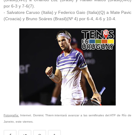
por 6-3 y 7-6(7).
- Salvatore Caruso (Italia) y Federico Gaio (Italia)(Q) a Mate Pavic
(Croacia) y Bruno Soáres (Brasil)(Nº 4) por 6-4, 4-6 y 10-4.
Fotografía:
Internet. Dominic Thiem intentará avanzar a las semifinales del ATP de Río de
Janeiro, este viernes.