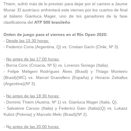
Thiem, sufrió más de lo previsto para dejar por el camino a Jaume
Munar. El austríaco enfrentará este viernes por los cuartos de final
al italiano Gianluca Mager, uno de los ganadores de la fase
clasificatoria del
ATP 500 brasileño
.
Orden de juego para el viernes en el Río Open 2020:
-
Desde las 15:30 horas:
- Federico Coria (Argentina, Q) vs. Cristian Garín (Chile, Nº 3).
-
No antes de las 17:00 horas:
- Borna Coric (Croacia, Nº 5) vs. Lorenzo Sonego (Italia).
- Felipe Meligeni Rodrígues Álves (Brasil) y Thiago Monteiro
(Brasil)(WC) vs. Marcel Granollers (España) y Horacio Zeballos
(Argentina)(Nº 3).
-
No antes de las 18:30 horas:
- Dominic Thiem (Austria, Nº 1) vs. Gianluca Mager (Italia, Q).
- Salvatore Caruso (Italia) y Federico Gaio (Italia)(Q) vs. Lukasz
Kubot (Polonia) y Marcelo Melo (Brasil)(Nº 2).
- N
o antes de las 20:00 horas: