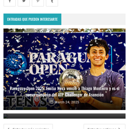
ENTRADAS QUE PUEDEN INTERESARTE
Paraguay Open 2025: Emilio Nava venció a Thiago Monteiro y es el
nuevo campeón del ATP Challenger de Asunción
Paraguay Open 2025: Thiago Monteiro vs. Emilio Nava por el título
en el ATP Challenger de Asunción
March 24, 2025
March 23, 2025