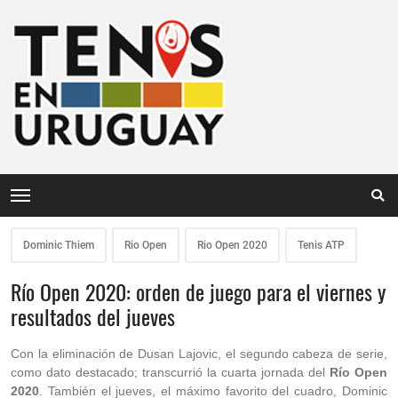
Dominic Thiem
Rio Open
Rio Open 2020
Tenis ATP
Río Open 2020: orden de juego para el viernes y
resultados del jueves
Con la eliminación de Dusan Lajovic, el segundo cabeza de serie,
como dato destacado; transcurrió la cuarta jornada del
Río Open
2020
. También el jueves, el máximo favorito del cuadro, Dominic