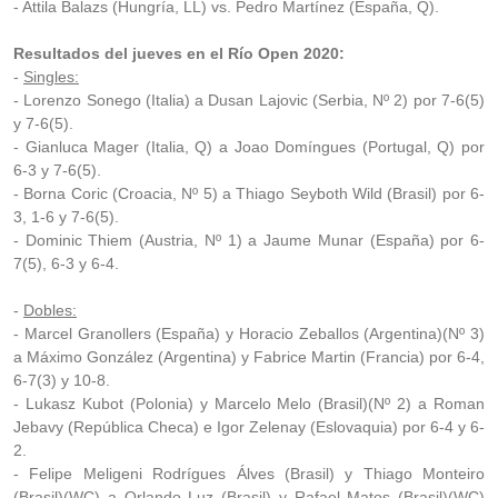
- Attila Balazs (Hungría, LL) vs. Pedro Martínez (España, Q).
Resultados del jueves en el Río Open 2020:
-
Singles:
- Lorenzo Sonego (Italia) a Dusan Lajovic (Serbia, Nº 2) por 7-6(5)
y 7-6(5).
- Gianluca Mager (Italia, Q) a Joao Domíngues (Portugal, Q) por
6-3 y 7-6(5).
- Borna Coric (Croacia, Nº 5) a Thiago Seyboth Wild (Brasil) por 6-
3, 1-6 y 7-6(5).
- Dominic Thiem (Austria, Nº 1) a Jaume Munar (España) por 6-
7(5), 6-3 y 6-4.
-
Dobles:
- Marcel Granollers (España) y Horacio Zeballos (Argentina)(Nº 3)
a Máximo González (Argentina) y Fabrice Martin (Francia) por 6-4,
6-7(3) y 10-8.
- Lukasz Kubot (Polonia) y Marcelo Melo (Brasil)(Nº 2) a Roman
Jebavy (República Checa) e Igor Zelenay (Eslovaquia) por 6-4 y 6-
2.
- Felipe Meligeni Rodrígues Álves (Brasil) y Thiago Monteiro
(Brasil)(WC) a Orlando Luz (Brasil) y Rafael Matos (Brasil)(WC)