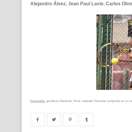
Alejandro Álvez, Jean Paul Lavie, Carlos Obr
Fotografía:
gentileza Haciendo Tenis. Isabella Tiscornia competirá en un 