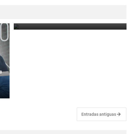
Los tenistas uruguayos volvieron a dejar su marca
en el torneo de Santana do Livramento
November 29, 2022
o
Entradas antiguas