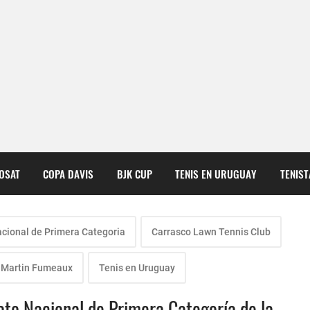
COSAT
COPA DAVIS
BJK CUP
TENIS EN URUGUAY
TENIS
ional de Primera Categoria
Carrasco Lawn Tennis Club
 Martin Fumeaux
Tenis en Uruguay
to Nacional de Primera Categoría de la