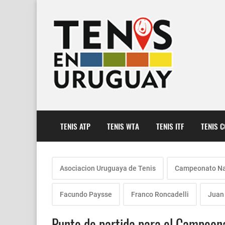
TENIS ATP
TENIS WTA
TENIS ITF
TENIS 
Asociacion Uruguaya de Tenis
Campeonato Nac
Facundo Paysse
Franco Roncadelli
Juan
Punto de partida para el Campeona