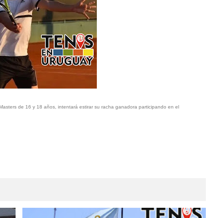
ters de 16 y 18 años, intentará estirar su racha ganadora participando en el