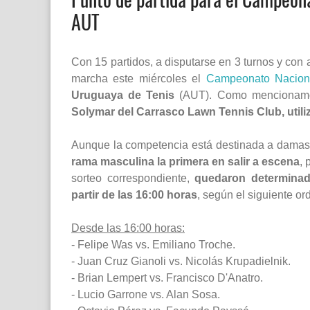
AUT
Con 15 partidos, a disputarse en 3 turnos y con
marcha este miércoles el
Campeonato Naciona
Uruguaya de Tenis
(AUT). Como mencionamos 
Solymar del Carrasco Lawn Tennis Club, utili
Aunque la competencia está destinada a damas y
rama masculina la primera en salir a escena
, 
sorteo correspondiente,
quedaron determinado
partir de las 16:00 horas
, según el siguiente or
Desde las 16:00 horas:
- Felipe Was vs. Emiliano Troche.
- Juan Cruz Gianoli vs. Nicolás Krupadielnik.
- Brian Lempert vs. Francisco D'Anatro.
- Lucio Garrone vs. Alan Sosa.