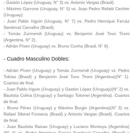
- Gastón López (Uruguay, N° 3) vs. Antonio Vargas (Brasil).
- Máximo Garrone (Uruguay, N° 5) vs. Joao Pedro Refatti Cechim
(Uruguay).
- Juan Pablo Irigoin (Uruguay, N° 7) vs. Pedro Henrique Ferráz
Sandoval Carvalho (Brasil).
- Tomás Zurmendi (Uruguay) vs. Benjamín José Tovo Tironi
(Argentina, N° 2).
- Adrián Píven (Uruguay) vs. Bruno Cunha (Brasil, N° 8).
- Cuadro Masculino Dobles:
- Adrián Píven (Uruguay) y Tomás Zurmendi (Uruguay) vs. Pedro
Tobías (Brasil) y Benjamín José Tovo Tironi (Argentina)(N° 1).
Cuartos de final.
- Juan Pablo Irigoin (Uruguay) y Gastón López (Uruguay)(N° 2) vs.
Bautista Colina (Uruguay) y Santiago Tolomei (Argentina). Cuartos
de final.
- Bruno Pérez (Uruguay) y Máximo Burgio (Argentina)(N° 3) vs.
Rafael Sibinel Fonseca (Brasil) y Antonio Vargas (Brasil). Cuartos
de final.
- Juan Bautista Raivas (Uruguay) y Luciano Montoya (Argentina)
(N° 4) vs. Pedro Henrique Ferráz Sandoval Carvalho (Brasil) y