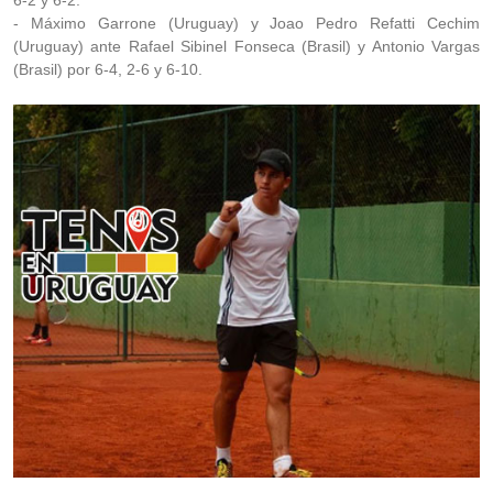
6-2 y 6-2.
- Máximo Garrone (Uruguay) y Joao Pedro Refatti Cechim
(Uruguay) ante Rafael Sibinel Fonseca (Brasil) y Antonio Vargas
(Brasil) por 6-4, 2-6 y 6-10.