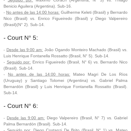
-
Seguido por:
Máximo Corach (Argentina, N° 3) vs. Thiago
Benicio Aguilera (Argentina). Sub-16.
-
No antes de las 14:00 horas:
Guilherme Keleti (Brasil) y Bernardo
Nico (Brasil) vs. Enrico Figueiredo (Brasil) y Diego Valpereiro
(Brasil)(N° 2). Sub-14.
- Court N° 5:
-
Desde las 9:00 am:
João Ogando Monteiro Machado (Brasil) vs.
Luis Henrique Fontanella Rossatto (Brasil, N° 5). Sub-14.
-
Seguido por:
Enrico Figueiredo (Brasil, N° 6) vs. Bernardo Nico
(Brasil). Sub-14.
-
No antes de las 14:00 horas:
Mateo Magri De Los Ríos
(Uruguay) y Santiago Tolomei (Argentina) vs. Gabriel Palma
Bernardón (Brasil) y Luis Henrique Fontanella Rossatto (Brasil).
Sub-14.
- Court N° 6:
-
Desde las 9:00 am:
Diego Valpereiro (Brasil, N° 7) vs. Gabriel
Palma Bernardón (Brasil). Sub-14.
-
Seguido por:
Diego Costanzi De Brito (Brasil, N° 1) vs. Mateo