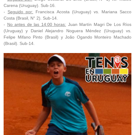
Carena (Uruguay). Sub-16.
-
Seguido por:
Francisca Acosta (Uruguay) vs. Mariana Sacco
Costa (Brasil, N° 2). Sub-14.
-
No antes de las 14:00 horas:
Juan Martín Magri De Los Ríos
(Uruguay) y Daniel Alejandro Noguera Méndez (Uruguay) vs.
Felipe Mifano Pinto (Brasil) y João Ogando Monteiro Machado
(Brasil). Sub-14.