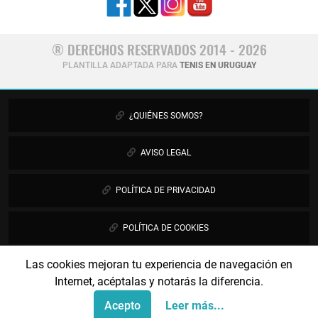
® DERECHOS RESERVADOS 2014 - 2026
PLANTILLA ADAPTADA PARA
TENIS EN URUGUAY
¿QUIÉNES SOMOS?
AVISO LEGAL
POLÍTICA DE PRIVACIDAD
POLÍTICA DE COOKIES
Las cookies mejoran tu experiencia de navegación en
PUBLICIDAD
Internet, acéptalas y notarás la diferencia.
CONTÁCTANOS
Acepto
Leer más...