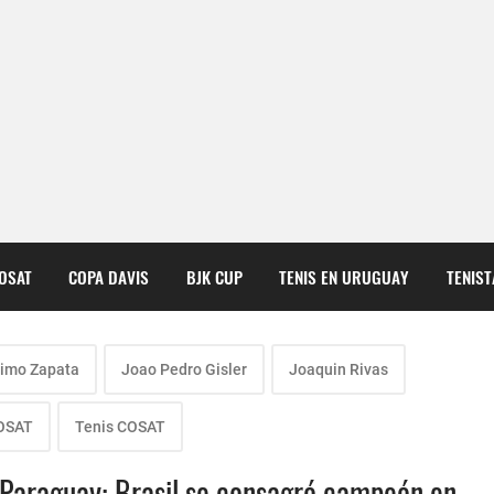
COSAT
COPA DAVIS
BJK CUP
TENIS EN URUGUAY
TENIS
imo Zapata
Joao Pedro Gisler
Joaquin Rivas
COSAT
Tenis COSAT
Paraguay: Brasil se consagró campeón en