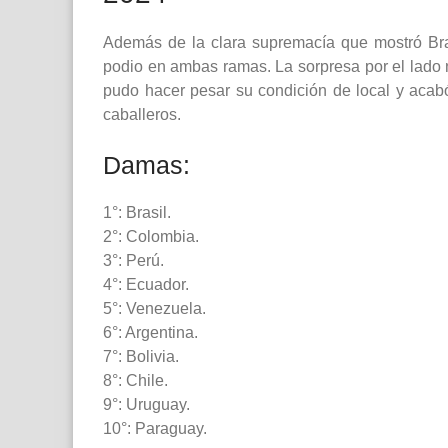
Además de la clara supremacía que mostró Bra
podio en ambas ramas. La sorpresa por el lado 
pudo hacer pesar su condición de local y acabó
caballeros.
Damas:
1°: Brasil.
2°: Colombia.
3°: Perú.
4°: Ecuador.
5°: Venezuela.
6°: Argentina.
7°: Bolivia.
8°: Chile.
9°: Uruguay.
10°: Paraguay.