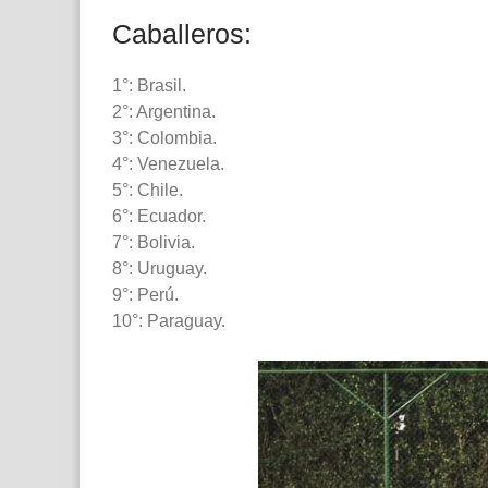
Caballeros:
1°: Brasil.
2°: Argentina.
3°: Colombia.
4°: Venezuela.
5°: Chile.
6°: Ecuador.
7°: Bolivia.
8°: Uruguay.
9°: Perú.
10°: Paraguay.