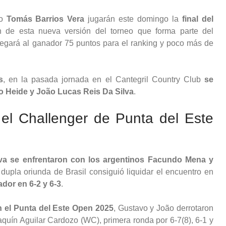
no
Tomás Barrios Vera
jugarán este domingo la
final del
n de esta nueva versión del torneo que forma parte del
egará al ganador 75 puntos para el ranking y poco más de
s
, en la pasada jornada en el Cantegril Country Club
se
 Heide y João Lucas Reis Da Silva
.
l Challenger de Punta del Este
lva se enfrentaron con los argentinos Facundo Mena y
 dupla oriunda de Brasil consiguió liquidar el encuentro en
dor en 6-2 y 6-3
.
n el Punta del Este Open 2025
, Gustavo y João derrotaron
quín Aguilar Cardozo (WC), primera ronda por 6-7(8), 6-1 y