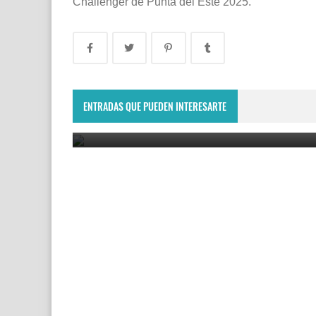
Challenger de Punta del Este 2025.
Lima Challenger: Ignacio Carou y Franco Roncadel
participarán en el torneo ATP de Perú
ENTRADAS QUE PUEDEN INTERESARTE
June 23, 2025