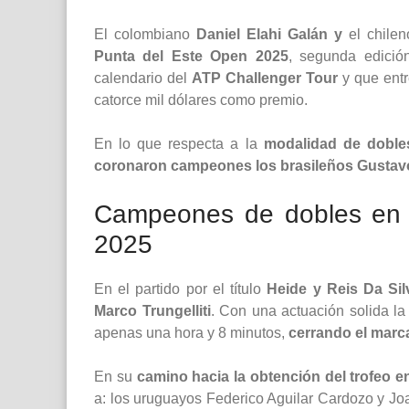
El colombiano
Daniel Elahi Galán y
el chile
Punta del Este Open 2025
, segunda edició
calendario del
ATP Challenger Tour
y que entr
catorce mil dólares como premio.
En lo que respecta a la
modalidad de doble
coronaron campeones los brasileños Gustavo
Campeones de dobles en e
2025
En el partido por el título
Heide y Reis Da Si
Marco Trungelliti
. Con una actuación solida la
apenas una hora y 8 minutos,
cerrando el marca
En su
camino hacia la obtención del trofeo e
a: los uruguayos Federico Aguilar Cardozo y Joa