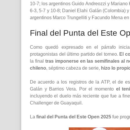
10-7; los argentinos Guido Andreozzi y Mariano K
6-3, 5-7 y 10-8; Daniel Elahi Galán (Colombia) y
argentinos Marco Trungelliti y Facundo Mena en la
Final del Punta del Este O
Como quedó expresado en el párrafo inicia
protagonistas del último partido del torneo.
El c
la final
tras imponerse en las semifinales al 
chileno
, séptimo cabeza de serie,
hizo lo propi
De acuerdo a los registros de la ATP, el de 
Galán y Barrios Vera. Por el momento
el ten
incluyendo el duelo más reciente que fue a fin
Challenger de Guayaquil.
La
final del Punta del Este Open 2025
fue pro