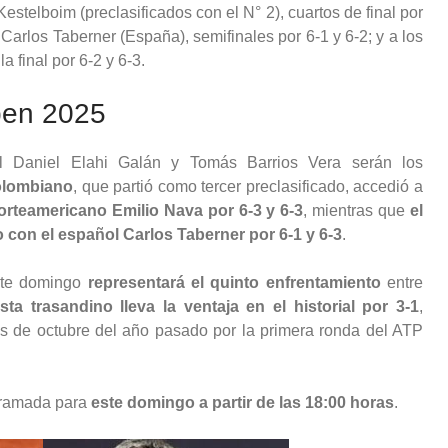
estelboim (preclasificados con el N° 2), cuartos de final por
 Carlos Taberner (España), semifinales por 6-1 y 6-2; y a los
 final por 6-2 y 6-3.
pen 2025
l Daniel Elahi Galán y Tomás Barrios Vera serán los
olombiano
, que partió como tercer preclasificado, accedió a
norteamericano Emilio Nava por 6-3 y 6-3
, mientras que
el
o con el español Carlos Taberner por 6-1 y 6-3
.
este domingo
representará el quinto enfrentamiento
entre
ista trasandino lleva la ventaja en el historial por 3-1
,
es de octubre del año pasado por la primera ronda del ATP
gramada para
este domingo a partir de las 18:00 horas
.