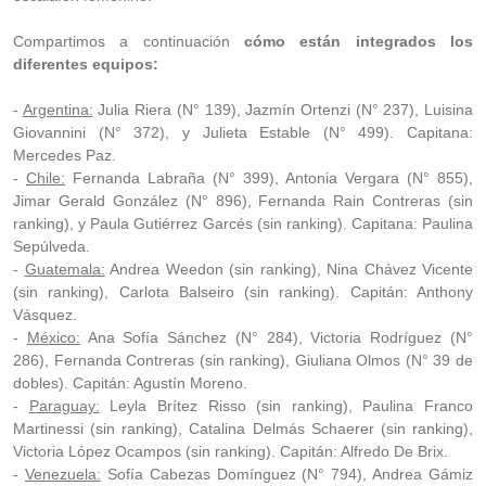
Compartimos a continuación
cómo están integrados los
diferentes equipos:
-
Argentina:
Julia Riera (N° 139), Jazmín Ortenzi (N° 237), Luisina
Giovannini (N° 372), y Julieta Estable (N° 499). Capitana:
Mercedes Paz.
-
Chile:
Fernanda Labraña (N° 399), Antonia Vergara (N° 855),
Jimar Gerald González (N° 896), Fernanda Rain Contreras (sin
ranking), y Paula Gutiérrez Garcés (sin ranking). Capitana: Paulina
Sepúlveda.
-
Guatemala:
Andrea Weedon (sin ranking), Nina Chávez Vicente
(sin ranking), Carlota Balseiro (sin ranking). Capitán: Anthony
Vásquez.
-
México:
Ana Sofía Sánchez (N° 284), Victoria Rodríguez (N°
286), Fernanda Contreras (sin ranking), Giuliana Olmos (N° 39 de
dobles). Capitán: Agustín Moreno.
-
Paraguay:
Leyla Brítez Risso (sin ranking), Paulina Franco
Martinessi (sin ranking), Catalina Delmás Schaerer (sin ranking),
Victoria López Ocampos (sin ranking). Capitán: Alfredo De Brix.
-
Venezuela:
Sofía Cabezas Domínguez (N° 794), Andrea Gámiz