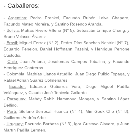
- Caballeros:
-
Argentina:
Pedro Frenkel, Facundo Rubén Leiva Chapero,
Facundo Mateo Moreira, y Santino Rosendo Aranda.
-
Bolivia:
Matías Rivero Villena (N° 5), Sebastián Enrique Chang, y
Bruno Velasco Álvarez.
-
Brasil:
Miguel Ferraz (N° 2), Pedro Días Sanches Nastrini (N° 7),
Eduardo Fenelon, Daniel Hoffmann Passini, y Henrique Perrone
Custodio.
-
Chile:
Juan Antona, Josetomas Campos Tobalina, y Facundo
Henríquez Contreras.
-
Colombia:
Mathías Llanos Astudillo, Juan Diego Pulido Topaga, y
Rafael Adrián Suárez Colmenares.
-
Ecuador:
Eduardo Gutiérrez Vera, Diego Miguel Padilla
Velásquez, y Claudio José Tenicela Gallardo.
-
Paraguay:
Mehdy Rabih Hammoud Monges, y Santino López
Delfino.
-
Perú:
Stefano Berrocal Huanca (N° 4), Min Gook Cho (N° 8),
Guillermo Andrés Arbe.
-
Uruguay:
Facundo Barboza (N° 3), Igor Gustavo Clavero, y Juan
Martín Padilla Lermen.