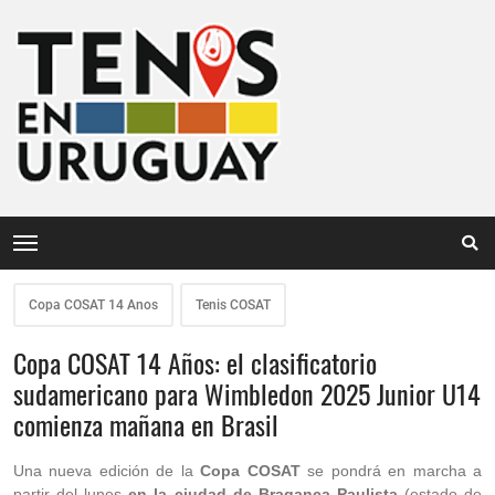
Copa COSAT 14 Anos
Tenis COSAT
Copa COSAT 14 Años: el clasificatorio
sudamericano para Wimbledon 2025 Junior U14
comienza mañana en Brasil
Una nueva edición de la
Copa COSAT
se pondrá en marcha a
partir del lunes
en la ciudad de Bragança Paulista
(estado de