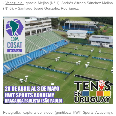
-
Venezuela:
Ignacio Mejías (N° 1), Andrés Alfredo Sánchez Molina
(N° 6), y Santiago Josué González Rodríguez.
Fotografía:
captura de video (gentileza
HWT Sports Academy)
.