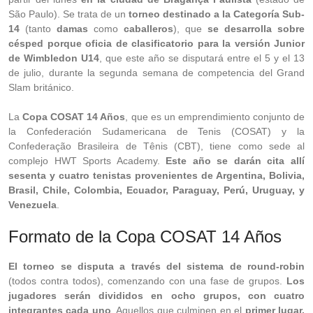
São Paulo). Se trata de un
torneo destinado a la Categoría Sub-
14
(tanto
damas
como
caballeros
), que
se desarrolla sobre
césped porque oficia de clasificatorio para la versión Junior
de Wimbledon U14
, que este año se disputará entre el 5 y el 13
de julio, durante la segunda semana de competencia del Grand
Slam británico.
La
Copa COSAT 14 Años
, que es un emprendimiento conjunto de
la Confederación Sudamericana de Tenis (COSAT) y la
Confederação Brasileira de Tênis (CBT), tiene como sede al
complejo HWT Sports Academy.
Este año se darán cita allí
sesenta y cuatro tenistas provenientes de Argentina, Bolivia,
Brasil, Chile, Colombia, Ecuador, Paraguay, Perú, Uruguay, y
Venezuela
.
Formato de la Copa COSAT 14 Años
El torneo se disputa a través del sistema de round-robin
(todos contra todos), comenzando con una fase de grupos.
Los
jugadores serán divididos en ocho grupos, con cuatro
integrantes cada uno
. Aquellos que culminen en el
primer lugar,