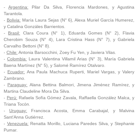
-
Argentina:
Pilar Da Silva, Florencia Mardones, y Agustina
Tarantola.
-
Bolivia:
María Laura Sejas (N° 6), Alexa Muriel García Humerez,
y Catalina Gonzáles Barrientos.
-
Brasil:
Clara Coura (N° 1), Eduarda Gomes (N° 2), Flavia
Cherobim Souza (N° 4), Lara Cristina Hass (N° 7), y Gabriela
Carvalho Bettoni (N° 8).
-
Chile:
Antonia Barsocchini, Zoey Fu Yen, y Javiera Vilas.
-
Colombia:
Laura Valentina Villamil Arias (N° 3), María Gabriela
Baena Martínez (N° 5), y Salomé Ramírez Otalvaro.
-
Ecuador:
Ana Paula Machuca Ruperti, Mariel Vargas, y Valery
Zambrano.
-
Paraguay:
Alana Bettina Balmori, Jimena Jiménez Ramírez, y
Martina Claudeline Mora Da Silva.
-
Perú:
Rafaela Sofía Gómez Zavala, Raffaella González Malca, y
Triana Tocón.
-
Uruguay:
Francisca Acosta, Emma Carabajal, y Malvina
Sant'Anna Gutiérrez.
-
Venezuela:
Renatta Morillo, Luciana Paredes Silva, y Stephanie
Pumar.