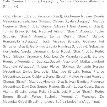
Cala Carena Lourido (Uruguay), y Victoria Casasola Almandoz
(Uruguay).
-
Caballeros:
Eduardo Fenelon (Brasil), Guilherme Novaes Duarte
Mesquita (Brasil), Igor Gustavo Clavero Ayala (Uruguay), Marcos
Nogueira (Brasil), João Gabriel Silveira Hiltner Almeida (Brasil),
Tomás Bravo (Chile), Raphael Vilefort (Brasil), Augusto Tobler
Scudiero (Brasil), Augusto Lemos Quirino (Brasil), Santino
Romaniello (Uruguay), José Viveiros (Brasil), Gustavo Hirt
Schaefer (Brasil), Gerónimo Zapata Ramírez (Uruguay), Sebastián
Hernández Varela (Uruguay), Heitor Rudek (Brasil), João Pedro
Gisler Silveira (Uruguay), João Leal De Miranda (Brasil), Stefano
Ruggiero (Argentina), Bautista Bussoli (Argentina), Matías Lambert
Marchetti (Uruguay), Thiago Flores (Bolivia), Benjamín Pereira
(Argentina), Enrico Evangelisti Machado (Brasil), Tomás France
(Argentina), Lucas Caldeira Bruno (Brasil), Matteo Armani Franjotti
Chagas (Brasil), Matheus Almeida (Brasil), Iván Bautista Figueroa
(Argentina), Davi Dos Santos Ramos (Brasil), Lucca Cossa Basso
Vianna (Brasil), Lucas Feijo (Brasil), Luiz Franco (Brasil), Pedro
Borges (Brasil), Felipe Sachella (Argentina), Francisco De
Mesquita Knibel (Brasil), e Ignacio Suárez Ledesma (Argentina).