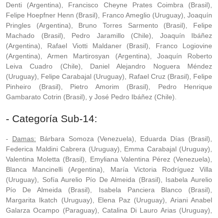
Denti (Argentina), Francisco Cheyne Prates Coimbra (Brasil),
Felipe Hoepfner Henn (Brasil), Franco Ameglio (Uruguay), Joaquín
Pringles (Argentina), Bruno Torres Sarmento (Brasil), Felipe
Machado (Brasil), Pedro Jaramillo (Chile), Joaquín Ibáñez
(Argentina), Rafael Viotti Maldaner (Brasil), Franco Logiovine
(Argentina), Armen Martirosyan (Argentina), Joaquín Roberto
Leiva Cuadro (Chile), Daniel Alejandro Noguera Méndez
(Uruguay), Felipe Carabajal (Uruguay), Rafael Cruz (Brasil), Felipe
Pinheiro (Brasil), Pietro Amorim (Brasil), Pedro Henrique
Gambarato Cotrin (Brasil), y José Pedro Ibáñez (Chile).
- Categoría Sub-14:
-
Damas:
Bárbara Somoza (Venezuela), Eduarda Días (Brasil),
Federica Maldini Cabrera (Uruguay), Emma Carabajal (Uruguay),
Valentina Moletta (Brasil), Emyliana Valentina Pérez (Venezuela),
Blanca Mancinelli (Argentina), María Victoria Rodríguez Villa
(Uruguay), Sofía Aurelio Pío De Almeida (Brasil), Isabela Aurelio
Pío De Almeida (Brasil), Isabela Panciera Blanco (Brasil),
Margarita Ikatch (Uruguay), Elena Paz (Uruguay), Ariani Anabel
Galarza Ocampo (Paraguay), Catalina Di Lauro Arias (Uruguay),