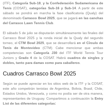
(ITF),
Categoría Sub-18
,
y la Confederación Sudamericana de
Tenis
(COSAT),
categorías Sub-16 y Sub-14
. A partir de este
sábado se pondrá en marcha la fase clasificatoria (Qualy) del
denominado
Carrasco Bowl 2025
, que se jugará
en las canchas
del Carrasco Lawn Tennis Club
.
El sábado 5 de julio se disputarán simultáneamente las finales del
Carrasco Bowl 2025 y la ronda inicial de la Qualy del segundo
torneo, el
CTM Bowl 2025
, que se desarrollará
en el Círculo de
Tenis de Montevideo
(CTM). Cabe mencionar que ambas
competencias son
Categoría J30
del ITF World Tennis Tour
Juniors y
Grado 4
de la COSAT. Habrá
cuadros de singles y
dobles, tanto para damas como para caballeros
.
Cuadros Carrasco Bowl 2025
Según se puede apreciar en los sitios web de la ITF y la COSAT,
este año competirán tenistas de Argentina, Bolivia, Brasil, Chile,
Estados Unidos, Venezuela, y como no podía ser de otra manera,
representantes de Uruguay. Compartimos a continuación la
Entry
List de las diferentes categorías: