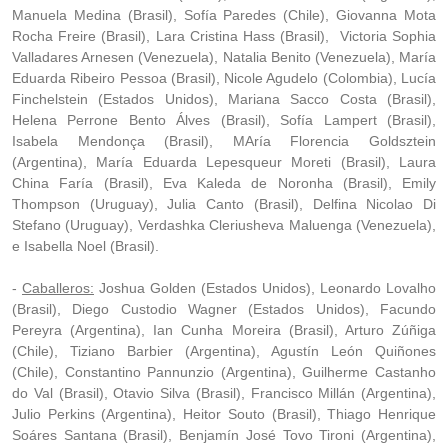
Manuela Medina (Brasil), Sofía Paredes (Chile), Giovanna Mota
Rocha Freire (Brasil), Lara Cristina Hass (Brasil), Victoria Sophia
Valladares Arnesen (Venezuela), Natalia Benito (Venezuela), María
Eduarda Ribeiro Pessoa (Brasil), Nicole Agudelo (Colombia), Lucía
Finchelstein (Estados Unidos), Mariana Sacco Costa (Brasil),
Helena Perrone Bento Álves (Brasil), Sofía Lampert (Brasil),
Isabela Mendonça (Brasil), MAría Florencia Goldsztein
(Argentina), María Eduarda Lepesqueur Moreti (Brasil), Laura
China Faría (Brasil), Eva Kaleda de Noronha (Brasil), Emily
Thompson (Uruguay), Julia Canto (Brasil), Delfina Nicolao Di
Stefano (Uruguay), Verdashka Cleriusheva Maluenga (Venezuela),
e Isabella Noel (Brasil).
-
Caballeros:
Joshua Golden (Estados Unidos), Leonardo Lovalho
(Brasil), Diego Custodio Wagner (Estados Unidos), Facundo
Pereyra (Argentina), Ian Cunha Moreira (Brasil), Arturo Zúñiga
(Chile), Tiziano Barbier (Argentina), Agustín León Quiñones
(Chile), Constantino Pannunzio (Argentina), Guilherme Castanho
do Val (Brasil), Otavio Silva (Brasil), Francisco Millán (Argentina),
Julio Perkins (Argentina), Heitor Souto (Brasil), Thiago Henrique
Soáres Santana (Brasil), Benjamín José Tovo Tironi (Argentina),