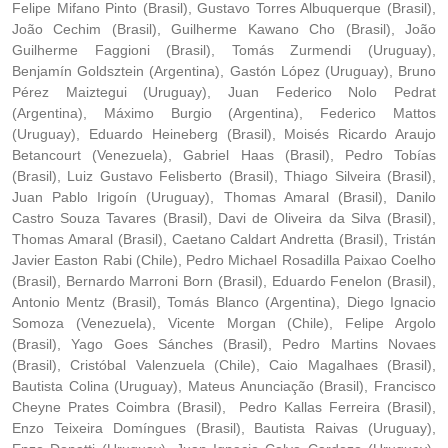
Felipe Mifano Pinto (Brasil), Gustavo Torres Albuquerque (Brasil),
João Cechim (Brasil), Guilherme Kawano Cho (Brasil), João
Guilherme Faggioni (Brasil), Tomás Zurmendi (Uruguay),
Benjamín Goldsztein (Argentina), Gastón López (Uruguay), Bruno
Pérez Maiztegui (Uruguay), Juan Federico Nolo Pedrat
(Argentina), Máximo Burgio (Argentina), Federico Mattos
(Uruguay), Eduardo Heineberg (Brasil), Moisés Ricardo Araujo
Betancourt (Venezuela), Gabriel Haas (Brasil), Pedro Tobías
(Brasil), Luiz Gustavo Felisberto (Brasil), Thiago Silveira (Brasil),
Juan Pablo Irigoín (Uruguay), Thomas Amaral (Brasil), Danilo
Castro Souza Tavares (Brasil), Davi de Oliveira da Silva (Brasil),
Thomas Amaral (Brasil), Caetano Caldart Andretta (Brasil), Tristán
Javier Easton Rabi (Chile), Pedro Michael Rosadilla Paixao Coelho
(Brasil), Bernardo Marroni Born (Brasil), Eduardo Fenelon (Brasil),
Antonio Mentz (Brasil), Tomás Blanco (Argentina), Diego Ignacio
Somoza (Venezuela), Vicente Morgan (Chile), Felipe Argolo
(Brasil), Yago Goes Sánches (Brasil), Pedro Martins Novaes
(Brasil), Cristóbal Valenzuela (Chile), Caio Magalhaes (Brasil),
Bautista Colina (Uruguay), Mateus Anunciação (Brasil), Francisco
Cheyne Prates Coimbra (Brasil), Pedro Kallas Ferreira (Brasil),
Enzo Teixeira Domíngues (Brasil), Bautista Raivas (Uruguay),