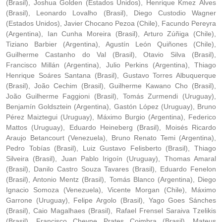
(Brasil), Joshua Golden (Estados Unidos), Henrique Kmez Álves
(Brasil), Leonardo Lovalho (Brasil), Diego Custodio Wagner
(Estados Unidos), Javier Chocano Pezoa (Chile), Facundo Pereyra
(Argentina), Ian Cunha Moreira (Brasil), Arturo Zúñiga (Chile),
Tiziano Barbier (Argentina), Agustín León Quiñones (Chile),
Guilherme Castanho do Val (Brasil), Otavio Silva (Brasil),
Francisco Millán (Argentina), Julio Perkins (Argentina), Thiago
Henrique Soáres Santana (Brasil), Gustavo Torres Albuquerque
(Brasil), João Cechim (Brasil), Guilherme Kawano Cho (Brasil),
João Guilherme Faggioni (Brasil), Tomás Zurmendi (Uruguay),
Benjamín Goldsztein (Argentina), Gastón López (Uruguay), Bruno
Pérez Maiztegui (Uruguay), Máximo Burgio (Argentina), Federico
Mattos (Uruguay), Eduardo Heineberg (Brasil), Moisés Ricardo
Araujo Betancourt (Venezuela), Bruno Renato Temi (Argentina),
Pedro Tobías (Brasil), Luiz Gustavo Felisberto (Brasil), Thiago
Silveira (Brasil), Juan Pablo Irigoín (Uruguay), Thomas Amaral
(Brasil), Danilo Castro Souza Tavares (Brasil), Eduardo Fenelon
(Brasil), Antonio Mentz (Brasil), Tomás Blanco (Argentina), Diego
Ignacio Somoza (Venezuela), Vicente Morgan (Chile), Máximo
Garrone (Uruguay), Felipe Argolo (Brasil), Yago Goes Sánches
(Brasil), Caio Magalhaes (Brasil), Rafael Frensel Saraiva Tzelikis
(Brasil), Francisco Cheyne Prates Coimbra (Brasil), Mateus