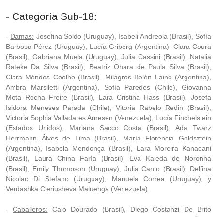
- Categoría Sub-18:
-
Damas:
Josefina Soldo (Uruguay), Isabeli Andreola (Brasil), Sofía
Barbosa Pérez (Uruguay), Lucía Griberg (Argentina), Clara Coura
(Brasil), Gabriana Muela (Uruguay), Julia Cassini (Brasil), Natalia
Rateke Da Silva (Brasil), Beatriz Ohara de Paula Silva (Brasil),
Clara Méndes Coelho (Brasil), Milagros Belén Laino (Argentina),
Ambra Marsiletti (Argentina), Sofía Paredes (Chile), Giovanna
Mota Rocha Freire (Brasil), Lara Cristina Hass (Brasil), Josefa
Isidora Meneses Parada (Chile), Vitoria Rabelo Redin (Brasil),
Victoria Sophia Valladares Arnesen (Venezuela), Lucía Finchelstein
(Estados Unidos), Mariana Sacco Costa (Brasil), Ada Twarz
Herrmann Álves de Lima (Brasil), María Florencia Goldsztein
(Argentina), Isabela Mendonça (Brasil), Lara Moreira Kanadani
(Brasil), Laura China Faría (Brasil), Eva Kaleda de Noronha
(Brasil), Emily Thompson (Uruguay), Julia Canto (Brasil), Delfina
Nicolao Di Stefano (Uruguay), Manuela Correa (Uruguay), y
Verdashka Cleriusheva Maluenga (Venezuela).
-
Caballeros:
Caio Dourado (Brasil), Diego Costanzi De Brito