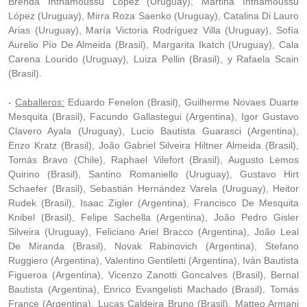
Brenda Inthamoussu López (Uruguay), Martina Inthamoussu
López (Uruguay), Mirra Roza Saenko (Uruguay), Catalina Di Lauro
Arias (Uruguay), María Victoria Rodríguez Villa (Uruguay), Sofía
Aurelio Pío De Almeida (Brasil), Margarita Ikatch (Uruguay), Cala
Carena Lourido (Uruguay), Luiza Pellin (Brasil), y Rafaela Scain
(Brasil).
-
Caballeros:
Eduardo Fenelon (Brasil), Guilherme Novaes Duarte
Mesquita (Brasil), Facundo Gallastegui (Argentina), Igor Gustavo
Clavero Ayala (Uruguay), Lucio Bautista Guarasci (Argentina),
Enzo Kratz (Brasil), João Gabriel Silveira Hiltner Almeida (Brasil),
Tomás Bravo (Chile), Raphael Vilefort (Brasil), Augusto Lemos
Quirino (Brasil), Santino Romaniello (Uruguay), Gustavo Hirt
Schaefer (Brasil), Sebastián Hernández Varela (Uruguay), Heitor
Rudek (Brasil), Isaac Zigler (Argentina), Francisco De Mesquita
Knibel (Brasil), Felipe Sachella (Argentina), João Pedro Gisler
Silveira (Uruguay), Feliciano Ariel Bracco (Argentina), João Leal
De Miranda (Brasil), Novak Rabinovich (Argentina), Stefano
Ruggiero (Argentina), Valentino Gentiletti (Argentina), Iván Bautista
Figueroa (Argentina), Vicenzo Zanotti Goncalves (Brasil), Bernal
Bautista (Argentina), Enrico Evangelisti Machado (Brasil), Tomás
France (Argentina), Lucas Caldeira Bruno (Brasil), Matteo Armani