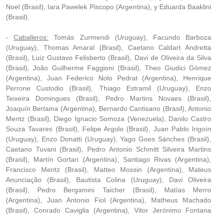
Noel (Brasil), Iara Pawelek Piscopo (Argentina), y Eduarda Baaklini
(Brasil).
-
Caballeros:
Tomás Zurmendi (Uruguay), Facundo Barboza
(Uruguay), Thomas Amaral (Brasil), Caetano Caldart Andretta
(Brasil), Luiz Gustavo Felisberto (Brasil), Davi de Oliveira da Silva
(Brasil), João Guilherme Faggioni (Brasil), Theo Giudici Gómez
(Argentina), Juan Federico Nolo Pedrat (Argentina), Henrique
Perrone Custodio (Brasil), Thiago Estramil (Uruguay), Enzo
Teixeira Domingues (Brasil), Pedro Martins Novaes (Brasil),
Joaquín Bertaina (Argentina), Bernardo Cantisano (Brasil), Antonio
Mentz (Brasil), Diego Ignacio Somoza (Venezuela), Danilo Castro
Souza Tavares (Brasil), Felipe Argolo (Brasil), Juan Pablo Irigoín
(Uruguay), Enzo Donatti (Uruguay), Yago Goes Sánches (Brasil),
Caetano Tuvani (Brasil), Pedro Antonio Schmitt Silveira Martins
(Brasil), Martín Gortari (Argentina), Santiago Rivas (Argentina),
Francisco Mentz (Brasil), Matteo Mossin (Argentina), Mateus
Anunciação (Brasil), Bautista Colina (Uruguay), Davi Oliveira
(Brasil), Pedro Bergamini Taicher (Brasil), Matías Merro
(Argentina), Juan Antonio Fiol (Argentina), Matheus Machado
(Brasil), Conrado Caviglia (Argentina), Vitor Jerónimo Fontana