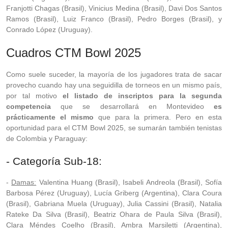
Franjotti Chagas (Brasil), Vinicius Medina (Brasil), Davi Dos Santos
Ramos (Brasil), Luiz Franco (Brasil), Pedro Borges (Brasil), y
Conrado López (Uruguay).
Cuadros CTM Bowl 2025
Como suele suceder, la mayoría de los jugadores trata de sacar
provecho cuando hay una seguidilla de torneos en un mismo país,
por tal motivo
el listado de inscriptos para la segunda
competencia
que se desarrollará en Montevideo
es
prácticamente el mismo
que para la primera. Pero en esta
oportunidad para el CTM Bowl 2025, se sumarán también tenistas
de Colombia y Paraguay:
- Categoría Sub-18:
-
Damas:
Valentina Huang (Brasil), Isabeli Andreola (Brasil), Sofía
Barbosa Pérez (Uruguay), Lucía Griberg (Argentina), Clara Coura
(Brasil), Gabriana Muela (Uruguay), Julia Cassini (Brasil), Natalia
Rateke Da Silva (Brasil), Beatriz Ohara de Paula Silva (Brasil),
Clara Méndes Coelho (Brasil), Ambra Marsiletti (Argentina),