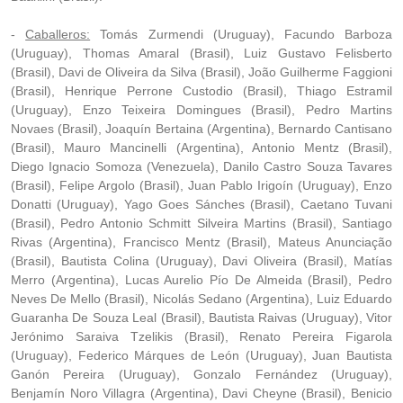
-
Caballeros:
Tomás Zurmendi (Uruguay), Facundo Barboza
(Uruguay), Thomas Amaral (Brasil), Luiz Gustavo Felisberto
(Brasil), Davi de Oliveira da Silva (Brasil), João Guilherme Faggioni
(Brasil), Henrique Perrone Custodio (Brasil), Thiago Estramil
(Uruguay), Enzo Teixeira Domingues (Brasil), Pedro Martins
Novaes (Brasil), Joaquín Bertaina (Argentina), Bernardo Cantisano
(Brasil), Mauro Mancinelli (Argentina), Antonio Mentz (Brasil),
Diego Ignacio Somoza (Venezuela), Danilo Castro Souza Tavares
(Brasil), Felipe Argolo (Brasil), Juan Pablo Irigoín (Uruguay), Enzo
Donatti (Uruguay), Yago Goes Sánches (Brasil), Caetano Tuvani
(Brasil), Pedro Antonio Schmitt Silveira Martins (Brasil), Santiago
Rivas (Argentina), Francisco Mentz (Brasil), Mateus Anunciação
(Brasil), Bautista Colina (Uruguay), Davi Oliveira (Brasil), Matías
Merro (Argentina), Lucas Aurelio Pío De Almeida (Brasil), Pedro
Neves De Mello (Brasil), Nicolás Sedano (Argentina), Luiz Eduardo
Guaranha De Souza Leal (Brasil), Bautista Raivas (Uruguay), Vitor
Jerónimo Saraiva Tzelikis (Brasil), Renato Pereira Figarola
(Uruguay), Federico Márques de León (Uruguay), Juan Bautista
Ganón Pereira (Uruguay), Gonzalo Fernández (Uruguay),
Benjamín Noro Villagra (Argentina), Davi Cheyne (Brasil), Benicio