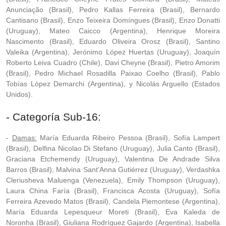
Anunciação (Brasil), Pedro Kallas Ferreira (Brasil), Bernardo
Cantisano (Brasil), Enzo Teixeira Domíngues (Brasil), Enzo Donatti
(Uruguay), Mateo Caicco (Argentina), Henrique Moreira
Nascimento (Brasil), Eduardo Oliveira Orosz (Brasil), Santino
Valeika (Argentina), Jerónimo López Huertas (Uruguay), Joaquín
Roberto Leiva Cuadro (Chile), Davi Cheyne (Brasil), Pietro Amorim
(Brasil), Pedro Michael Rosadilla Paixao Coelho (Brasil), Pablo
Tobías López Demarchi (Argentina), y Nicolás Arguello (Estados
Unidos).
- Categoría Sub-16:
-
Damas:
María Eduarda Ribeiro Pessoa (Brasil), Sofía Lampert
(Brasil), Delfina Nicolao Di Stefano (Uruguay), Julia Canto (Brasil),
Graciana Etchemendy (Uruguay), Valentina De Andrade Silva
Barros (Brasil), Malvina Sant'Anna Gutiérrez (Uruguay), Verdashka
Cleriusheva Maluenga (Venezuela), Emily Thompson (Uruguay),
Laura China Faría (Brasil), Francisca Acosta (Uruguay), Sofía
Ferreira Azevedo Matos (Brasil), Candela Piemontese (Argentina),
María Eduarda Lepesqueur Moreti (Brasil), Eva Kaleda de
Noronha (Brasil), Giuliana Rodríguez Gajardo (Argentina), Isabella