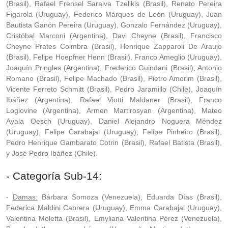
(Brasil), Rafael Frensel Saraiva Tzelikis (Brasil), Renato Pereira
Figarola (Uruguay), Federico Márques de León (Uruguay), Juan
Bautista Ganón Pereira (Uruguay), Gonzalo Fernández (Uruguay),
Cristóbal Marconi (Argentina), Davi Cheyne (Brasil), Francisco
Cheyne Prates Coimbra (Brasil), Henrique Zapparoli De Araujo
(Brasil), Felipe Hoepfner Henn (Brasil), Franco Ameglio (Uruguay),
Joaquín Pringles (Argentina), Frederico Guindani (Brasil), Antonio
Romano (Brasil), Felipe Machado (Brasil), Pietro Amorim (Brasil),
Vicente Ferreto Schmitt (Brasil), Pedro Jaramillo (Chile), Joaquín
Ibáñez (Argentina), Rafael Viotti Maldaner (Brasil), Franco
Logiovine (Argentina), Armen Martirosyan (Argentina), Mateo
Ayala Oesch (Uruguay), Daniel Alejandro Noguera Méndez
(Uruguay), Felipe Carabajal (Uruguay), Felipe Pinheiro (Brasil),
Pedro Henrique Gambarato Cotrin (Brasil), Rafael Batista (Brasil),
y José Pedro Ibáñez (Chile).
- Categoría Sub-14:
-
Damas:
Bárbara Somoza (Venezuela), Eduarda Días (Brasil),
Federica Maldini Cabrera (Uruguay), Emma Carabajal (Uruguay),
Valentina Moletta (Brasil), Emyliana Valentina Pérez (Venezuela),