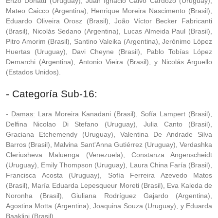
Enzo Donatti (Uruguay), Juan Ignacio Calvo Cardozo (Uruguay),
Mateo Caicco (Argentina), Henrique Moreira Nascimento (Brasil),
Eduardo Oliveira Orosz (Brasil), João Víctor Becker Fabricanti
(Brasil), Nicolás Sedano (Argentina), Lucas Almeida Paul (Brasil),
Pitro Amorim (Brasil), Santino Valeika (Argentina), Jerónimo López
Huertas (Uruguay), Davi Cheyne (Brasil), Pablo Tobías López
Demarchi (Argentina), Antonio Vieira (Brasil), y Nicolás Arguello
(Estados Unidos).
- Categoría Sub-16:
-
Damas:
Lara Moreira Kanadani (Brasil), Sofía Lampert (Brasil),
Delfina Nicolao Di Stefano (Uruguay), Julia Canto (Brasil),
Graciana Etchemendy (Uruguay), Valentina De Andrade Silva
Barros (Brasil), Malvina Sant'Anna Gutiérrez (Uruguay), Verdashka
Cleriusheva Maluenga (Venezuela), Constanza Angenscheidt
(Uruguay), Emily Thompson (Uruguay), Laura China Faría (Brasil),
Francisca Acosta (Uruguay), Sofía Ferreira Azevedo Matos
(Brasil), María Eduarda Lepesqueur Moreti (Brasil), Eva Kaleda de
Noronha (Brasil), Giuliana Rodríguez Gajardo (Argentina),
Agostina Motta (Argentina), Joaquina Souza (Uruguay), y Eduarda
Baaklini (Brasil).