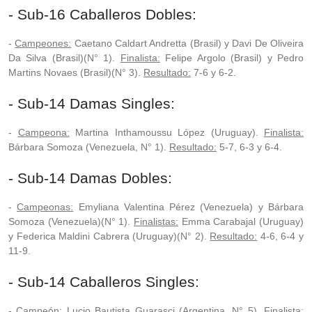
- Sub-16 Caballeros Dobles:
-
Campeones:
Caetano Caldart Andretta (Brasil) y Davi De Oliveira
Da Silva (Brasil)(N° 1).
Finalista:
Felipe Argolo (Brasil) y Pedro
Martins Novaes (Brasil)(N° 3).
Resultado:
7-6 y 6-2.
- Sub-14 Damas Singles:
-
Campeona:
Martina Inthamoussu López (Uruguay).
Finalista:
Bárbara Somoza (Venezuela, N° 1).
Resultado:
5-7, 6-3 y 6-4.
- Sub-14 Damas Dobles:
-
Campeonas:
Emyliana Valentina Pérez (Venezuela) y Bárbara
Somoza (Venezuela)(N° 1).
Finalistas:
Emma Carabajal (Uruguay)
y Federica Maldini Cabrera (Uruguay)(N° 2).
Resultado:
4-6, 6-4 y
11-9.
- Sub-14 Caballeros Singles:
-
Campeón:
Lucio Bautista Guarasci (Argentina, N° 5).
Finalista: