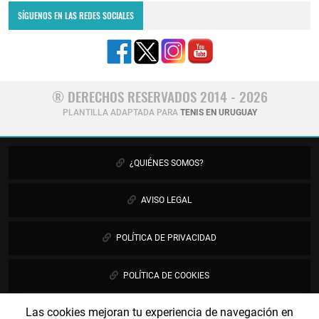
SÍGUENOS EN LAS REDES SOCIALES
® DERECHOS RESERVADOS 2014 - 2026
PLANTILLA ADAPTADA PARA
TENIS EN URUGUAY
¿QUIÉNES SOMOS?
AVISO LEGAL
POLÍTICA DE PRIVACIDAD
POLÍTICA DE COOKIES
Las cookies mejoran tu experiencia de navegación en
PUBLICIDAD