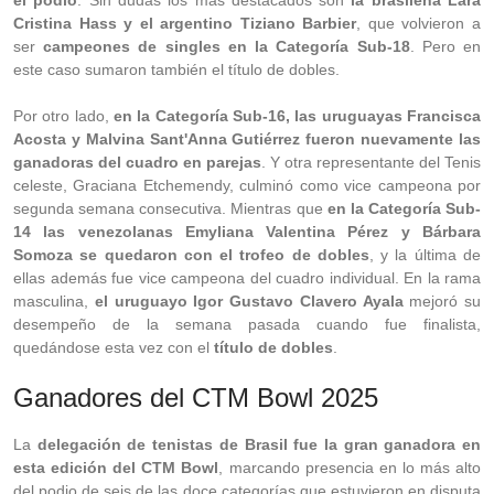
el podio
. Sin dudas los más destacados son
la brasileña Lara
Cristina Hass y el argentino Tiziano Barbier
, que volvieron a
ser
campeones de singles en la Categoría Sub-18
. Pero en
este caso sumaron también el título de dobles.
Por otro lado,
en la Categoría Sub-16, las uruguayas Francisca
Acosta y Malvina Sant'Anna Gutiérrez fueron nuevamente las
ganadoras del cuadro en parejas
. Y otra representante del Tenis
celeste, Graciana Etchemendy, culminó como vice campeona por
segunda semana consecutiva. Mientras que
en la Categoría Sub-
14 las venezolanas Emyliana Valentina Pérez y Bárbara
Somoza se quedaron con el trofeo de dobles
, y la última de
ellas además fue vice campeona del cuadro individual. En la rama
masculina,
el uruguayo Igor Gustavo Clavero Ayala
mejoró su
desempeño de la semana pasada cuando fue finalista,
quedándose esta vez con el
título de dobles
.
Ganadores del CTM Bowl 2025
La
delegación de tenistas de Brasil fue la gran ganadora en
esta edición del CTM Bowl
, marcando presencia en lo más alto
del podio de seis de las doce categorías que estuvieron en disputa