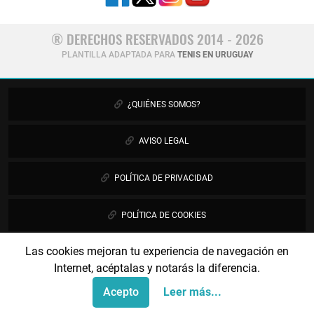
® DERECHOS RESERVADOS 2014 - 2026
PLANTILLA ADAPTADA PARA
TENIS EN URUGUAY
¿QUIÉNES SOMOS?
AVISO LEGAL
POLÍTICA DE PRIVACIDAD
POLÍTICA DE COOKIES
Las cookies mejoran tu experiencia de navegación en
PUBLICIDAD
Internet, acéptalas y notarás la diferencia.
CONTÁCTANOS
Acepto
Leer más...