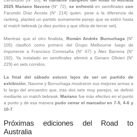
Cerúndolo (N° 85),
el flamante campeón del Road to Autralia
2025 Mariano Navone
(N° 72),
se enfrentó
en semifinales
con
Facundo Díaz Acosta (N° 214) quien, pese a la diferencia de
ranking, planteó un partido sumamente parejo que se estiró hasta
el match tiebreak (a diez puntos y que oficia de tercer set).
Mientras que el otro finalista,
Román Andrés Burruchaga
(N°
105) clasificó como primero del Grupo Melbourne luego de
imponerse a Francisco Comesaña (N° 67) y Álex Barrena (N°
192). Ya instalado en semifinales eliminó a Genaro Olivieri (N°
229) en sets corridos.
La final del sábado estuvo lejos de ser un partido de
exhibición
, Navone y Burruchaga mostraron sus mejores armas a
lo largo del encuentro que, tras dos sets muy parejos, se definió
mediante un match tiebreak.
Mariano
fue más efectivo en el punto
a punto y de esa manera
pudo cerrar el marcador en 7-5, 4-6 y
10-7
.
Próximas ediciones del Road to
Australia