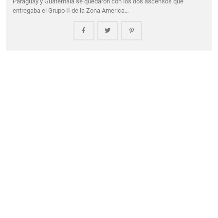
Paraguay y Guatemala se quedaron con los dos ascensos que
entregaba el Grupo II de la Zona America…