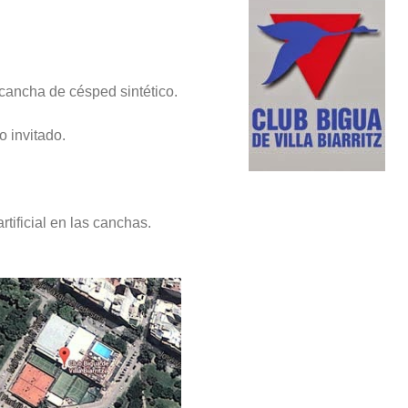
 cancha de césped sintético.
 invitado.
rtificial en las canchas.