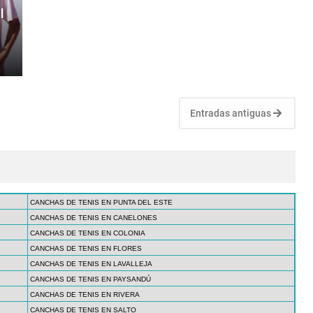
l
Entradas antiguas
CANCHAS DE TENIS EN PUNTA DEL ESTE
CANCHAS DE TENIS EN CANELONES
CANCHAS DE TENIS EN COLONIA
CANCHAS DE TENIS EN FLORES
CANCHAS DE TENIS EN LAVALLEJA
CANCHAS DE TENIS EN PAYSANDÚ
CANCHAS DE TENIS EN RIVERA
CANCHAS DE TENIS EN SALTO