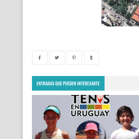
ENTRADAS QUE PUEDEN INTERESARTE