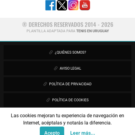
® DERECHOS RESERVADOS 2014 - 2026
PLANTILLA ADAPTADA PARA
TENIS EN URUGUAY
¿QUIÉNES SOMOS?
AVISO LEGAL
POLÍTICA DE PRIVACIDAD
POLÍTICA DE COOKIES
Las cookies mejoran tu experiencia de navegación en
PUBLICIDAD
Internet, acéptalas y notarás la diferencia.
CONTÁCTANOS
Acepto
Leer más...