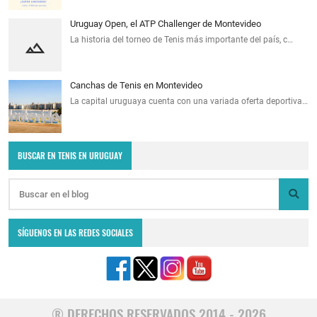
Uruguay Open, el ATP Challenger de Montevideo
La historia del torneo de Tenis más importante del país, c…
Canchas de Tenis en Montevideo
La capital uruguaya cuenta con una variada oferta deportiva…
BUSCAR EN TENIS EN URUGUAY
SÍGUENOS EN LAS REDES SOCIALES
® DERECHOS RESERVADOS 2014 - 2026