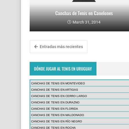
Canchas de Tenis en Canelones
March 31, 2014
Entradas más recientes
DÓNDE JUGAR AL TENIS EN URUGUAY
CANCHAS DE TENIS EN MONTEVIDEO
CANCHAS DE TENIS EN ARTIGAS
CANCHAS DE TENIS EN CERRO LARGO
CANCHAS DE TENIS EN DURAZNO
CANCHAS DE TENIS EN FLORIDA
CANCHAS DE TENIS EN MALDONADO
CANCHAS DE TENIS EN RÍO NEGRO
CANCHAS DE TENIS EN ROCHA