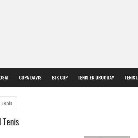
COSAT
COPA DAVIS
BJK CUP
TENIS EN URUGUAY
TENIS
 Tenis
 Tenis