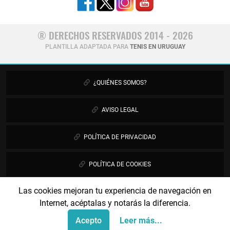
® DERECHOS RESERVADOS 2014 - 2026
PLANTILLA ADAPTADA PARA
TENIS EN URUGUAY
¿QUIÉNES SOMOS?
AVISO LEGAL
POLÍTICA DE PRIVACIDAD
POLÍTICA DE COOKIES
Las cookies mejoran tu experiencia de navegación en
PUBLICIDAD
Internet, acéptalas y notarás la diferencia.
CONTÁCTANOS
Acepto
Leer más...