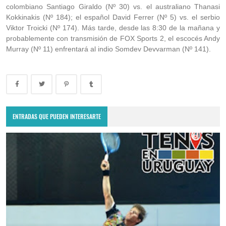
colombiano Santiago Giraldo (Nº 30) vs. el australiano Thanasi
Kokkinakis (Nº 184); el español David Ferrer (Nº 5) vs. el serbio
Viktor Troicki (Nº 174). Más tarde, desde las 8:30 de la mañana y
probablemente con transmisión de FOX Sports 2, el escocés Andy
Murray (Nº 11) enfrentará al indio Somdev Devvarman (Nº 141).
ENTRADAS QUE PUEDEN INTERESARTE