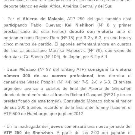
deporte blanco en Asia, África, América Central y del Sur.
- Por el
Abierto de Malasia
, ATP 250 del que también está
participando Pablo Cuevas;
Kei Nishikori
(Nº 8 y primer
preclasificado de este torneo)
debutó con victoria
ante el
norteamericano Rajeev Ram (Nº 15) por 6-2 y 6-3, en una hora y
cinco minutos de partido. El japonés enfrentará ahora en cuartos
de final al australiano Marinko Matosevic (Nº 78), que viene de
derrotar a Go Soeda (Nº 109), de Japón, por 6-2 y 6-1.
-
Juan Mónaco
(Nº 97 del ranking ATP) c
onsiguió la victoria
número 300 de su carrera profesional
, tras derrotar al
canadiense Vasek Pospisil (Nº 44) por 7-5, 2-6 y 6-3. El tenista
argentino avanzó a cuartos de final del Abierto de Shenzhen
donde deberá enfrentar al francés Richard Gasquet (Nº 21 y tercer
preclasificado de este torneo). Consultado Mónaco sobre el mejor
de sus 300 triunfos, recordó el de la final ante Tommy Haas en el
ATP 500 de Hamburgo, que jugó en 2012.
- En la madrugada del
jueves
comenzará una nueva jornada del
ATP 250 de Shenzhen
. A partir de las 2:00 am jugarán el