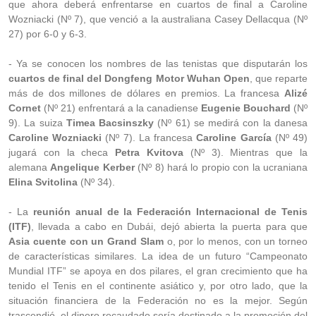
que ahora deberá enfrentarse en cuartos de final a Caroline
Wozniacki (Nº 7), que venció a la australiana Casey Dellacqua (Nº
27) por 6-0 y 6-3.
- Ya se conocen los nombres de las tenistas que disputarán los
cuartos de final del Dongfeng Motor Wuhan Open
, que reparte
más de dos millones de dólares en premios. La francesa
Alizé
Cornet
(Nº 21) enfrentará a la canadiense
Eugenie Bouchard
(Nº
9). La suiza
Timea Bacsinszky
(Nº 61) se medirá con la danesa
Caroline Wozniacki
(Nº 7). La francesa
Caroline García
(Nº 49)
jugará con la checa
Petra Kvitova
(Nº 3). Mientras que la
alemana
Angelique Kerber
(Nº 8) hará lo propio con la ucraniana
Elina Svitolina
(Nº 34).
- La
reunión anual de la Federación Internacional de Tenis
(ITF)
, llevada a cabo en Dubái, dejó abierta la puerta para que
Asia cuente con un Grand Slam
o, por lo menos, con un torneo
de características similares. La idea de un futuro “Campeonato
Mundial ITF” se apoya en dos pilares, el gran crecimiento que ha
tenido el Tenis en el continente asiático y, por otro lado, que la
situación financiera de la Federación no es la mejor. Según
trascendió, el dinero recaudado sería destinado a la promoción del