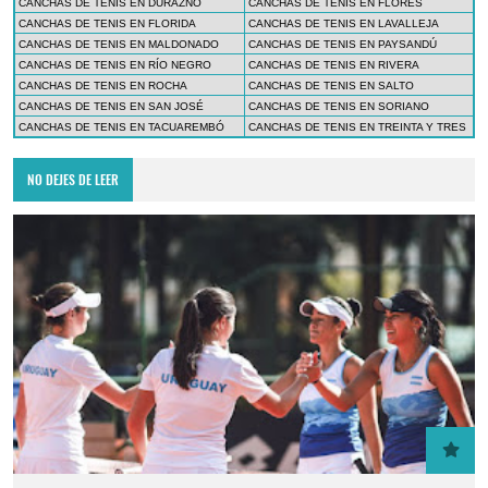
CANCHAS DE TENIS EN DURAZNO
CANCHAS DE TENIS EN FLORES
CANCHAS DE TENIS EN FLORIDA
CANCHAS DE TENIS EN LAVALLEJA
CANCHAS DE TENIS EN MALDONADO
CANCHAS DE TENIS EN PAYSANDÚ
CANCHAS DE TENIS EN RÍO NEGRO
CANCHAS DE TENIS EN RIVERA
CANCHAS DE TENIS EN ROCHA
CANCHAS DE TENIS EN SALTO
CANCHAS DE TENIS EN SAN JOSÉ
CANCHAS DE TENIS EN SORIANO
CANCHAS DE TENIS EN TACUAREMBÓ
CANCHAS DE TENIS EN TREINTA Y TRES
NO DEJES DE LEER