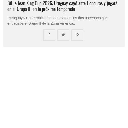
Billie Jean King Cup 2026: Uruguay cayó ante Honduras y jugará
en el Grupo III en la próxima temporada
Paraguay y Guatemala se quedaron con los dos ascensos que
entregaba el Grupo II de la Zona America…