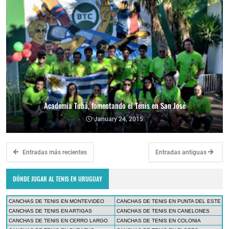
Academia Tubá, fomentando el Tenis en San José
January 24, 2015
Entradas más recientes
Entradas antiguas
DÓNDE JUGAR AL TENIS EN URUGUAY
CANCHAS DE TENIS EN MONTEVIDEO
CANCHAS DE TENIS EN PUNTA DEL ESTE
CANCHAS DE TENIS EN ARTIGAS
CANCHAS DE TENIS EN CANELONES
CANCHAS DE TENIS EN CERRO LARGO
CANCHAS DE TENIS EN COLONIA