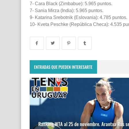
7- Cara Black (Zimbabue): 5.965 puntos.
7- Sania Mirza (India): 5.965 puntos.
9- Katarina Srebotnik (Eslovania): 4.785 puntos.
10- Kveta Peschke (República Checa): 4.535 pu
ENTRADAS QUE PUEDEN INTERESARTE
Ranking WTA al 25 de noviembre. Arantxa Rus s