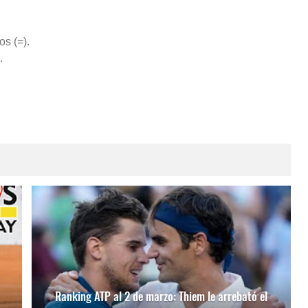
s (=).
.
Ranking ATP al 2 de marzo: Thiem le arrebató el