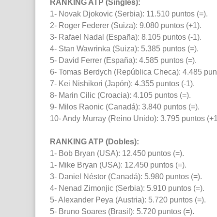
RANKING ATP (Singles):
1- Novak Djokovic (Serbia): 11.510 puntos (=).
2- Roger Federer (Suiza): 9.080 puntos (+1).
3- Rafael Nadal (España): 8.105 puntos (-1).
4- Stan Wawrinka (Suiza): 5.385 puntos (=).
5- David Ferrer (España): 4.585 puntos (=).
6- Tomas Berdych (República Checa): 4.485 punt
7- Kei Nishikori (Japón): 4.355 puntos (-1).
8- Marin Cilic (Croacia): 4.105 puntos (=).
9- Milos Raonic (Canadá): 3.840 puntos (=).
10- Andy Murray (Reino Unido): 3.795 puntos (+1
RANKING ATP (Dobles):
1- Bob Bryan (USA): 12.450 puntos (=).
1- Mike Bryan (USA): 12.450 puntos (=).
3- Daniel Néstor (Canadá): 5.980 puntos (=).
4- Nenad Zimonjic (Serbia): 5.910 puntos (=).
5- Alexander Peya (Austria): 5.720 puntos (=).
5- Bruno Soares (Brasil): 5.720 puntos (=).