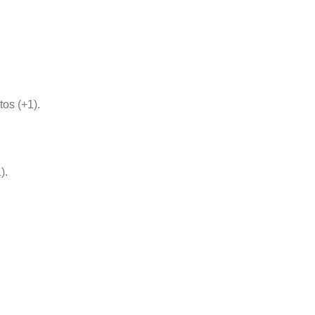
os (+1).
).