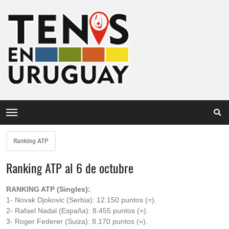
Ranking ATP
Ranking ATP al 6 de octubre
RANKING ATP (Singles):
1- Novak Djokovic (Serbia): 12.150 puntos (=).
2- Rafael Nadal (España): 8.455 puntos (=).
3- Roger Federer (Suiza): 8.170 puntos (=).