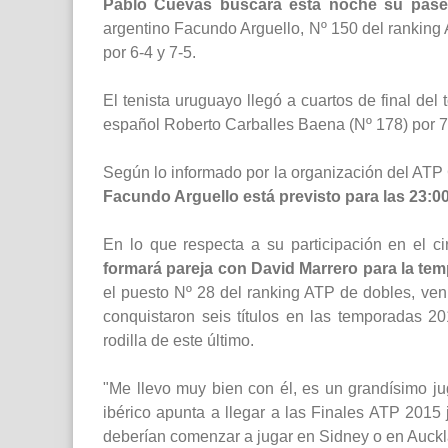
Pablo Cuevas buscará esta noche su pase 
argentino Facundo Arguello, Nº 150 del ranking
por 6-4 y 7-5.
El tenista uruguayo llegó a cuartos de final del
español Roberto Carballes Baena (Nº 178) por 7-
Según lo informado por la organización del ATP
Facundo Arguello está previsto para las 23:0
En lo que respecta a su participación en el ci
formará pareja con David Marrero para la te
el puesto Nº 28 del ranking ATP de dobles, ve
conquistaron seis títulos en las temporadas 20
rodilla de este último.
"Me llevo muy bien con él, es un grandísimo j
ibérico apunta a llegar a las Finales ATP 2015 
deberían comenzar a jugar en Sidney o en Auckl