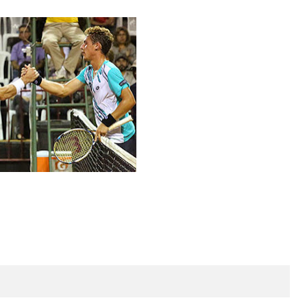
Lima Challenger: Ignacio Carou y Franco Roncadelli
participarán en el torneo ATP de Perú
June 23, 2025