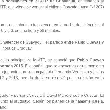
a semifinales en el ATP de Guayaquil
, enfrentando al
 ATP, que viene de vencer al chileno Gonzalo Lama (Nº 207)
 torneo ecuatoriano tras vencer en la noche del miércoles al
6 y 6-3, en una hora y 56 minutos.
 Challenger de Guayaquil,
el partido entre Pablo Cuevas y
0
, hora de Uruguay.
rcuito principal de la ATP, se conoció que
Pablo Cuevas
mporada 2015
. El español, que se encuentra actualmente en
nía jugando con su compatriota Fernando Verdasco y juntos
12 y 2013, pero la dupla se disolvió por una lesión en la
ugador y persona", declaró David Marrero sobre Cuevas. El
junto al uruguayo. Según los planes de la flamante pareja,
and.