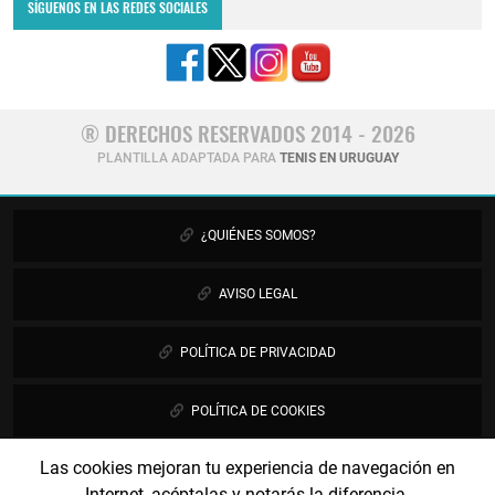
SÍGUENOS EN LAS REDES SOCIALES
® DERECHOS RESERVADOS 2014 - 2026
PLANTILLA ADAPTADA PARA
TENIS EN URUGUAY
¿QUIÉNES SOMOS?
AVISO LEGAL
POLÍTICA DE PRIVACIDAD
POLÍTICA DE COOKIES
Las cookies mejoran tu experiencia de navegación en
PUBLICIDAD
Internet, acéptalas y notarás la diferencia.