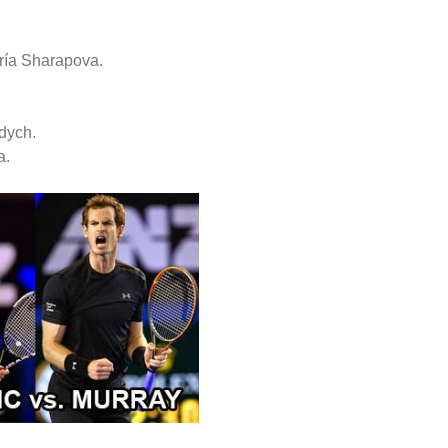
aría Sharapova.
dych.
a.