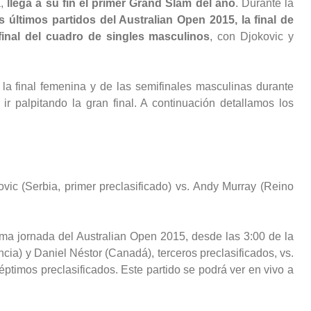
a,
llega a su fin el primer Grand Slam del año
. Durante la
s últimos partidos del Australian Open 2015, la final de
 final del cuadro de singles masculinos
, con Djokovic y
a final femenina y de las semifinales masculinas durante
r palpitando la gran final. A continuación detallamos los
ic (Serbia, primer preclasificado) vs. Andy Murray (Reino
tima jornada del Australian Open 2015, desde las 3:00 de la
ia) y Daniel Néstor (Canadá), terceros preclasificados, vs.
éptimos preclasificados. Este partido se podrá ver en vivo a