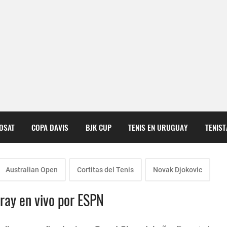
COSAT
COPA DAVIS
BJK CUP
TENIS EN URUGUAY
TENIS
Australian Open
Cortitas del Tenis
Novak Djokovic
rray en vivo por ESPN