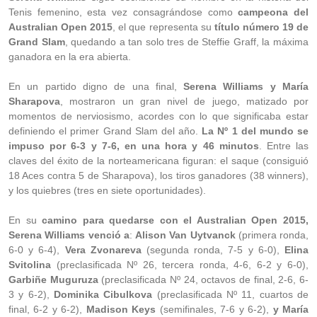
Tenis femenino, esta vez consagrándose como
campeona del
Australian Open 2015
, el que representa su
título número 19 de
Grand Slam
, quedando a tan solo tres de Steffie Graff, la máxima
ganadora en la era abierta.
En un partido digno de una final,
Serena Williams y María
Sharapova
, mostraron un gran nivel de juego, matizado por
momentos de nerviosismo, acordes con lo que significaba estar
definiendo el primer Grand Slam del año.
La Nº 1 del mundo se
impuso por 6-3 y 7-6, en una hora y 46 minutos
. Entre las
claves del éxito de la norteamericana figuran: el saque (consiguió
18 Aces contra 5 de Sharapova), los tiros ganadores (38 winners),
y los quiebres (tres en siete oportunidades).
En su
camino para quedarse con el Australian Open 2015,
Serena Williams venció a
:
Alison Van Uytvanck
(primera ronda,
6-0 y 6-4),
Vera Zvonareva
(segunda ronda, 7-5 y 6-0),
Elina
Svitolina
(preclasificada Nº 26, tercera ronda, 4-6, 6-2 y 6-0),
Garbiñe Muguruza
(preclasificada Nº 24, octavos de final, 2-6, 6-
3 y 6-2),
Dominika Cibulkova
(preclasificada Nº 11, cuartos de
final, 6-2 y 6-2),
Madison Keys
(semifinales, 7-6 y 6-2),
y María