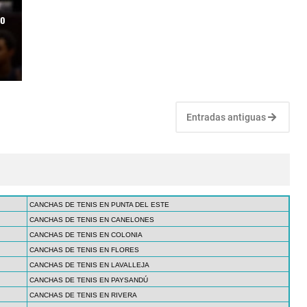
mo
Entradas antiguas
CANCHAS DE TENIS EN PUNTA DEL ESTE
CANCHAS DE TENIS EN CANELONES
CANCHAS DE TENIS EN COLONIA
CANCHAS DE TENIS EN FLORES
CANCHAS DE TENIS EN LAVALLEJA
CANCHAS DE TENIS EN PAYSANDÚ
CANCHAS DE TENIS EN RIVERA