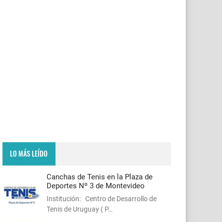
LO MÁS LEÍDO
Canchas de Tenis en la Plaza de
Deportes Nº 3 de Montevideo
Institución: Centro de Desarrollo de
Tenis de Uruguay ( P…