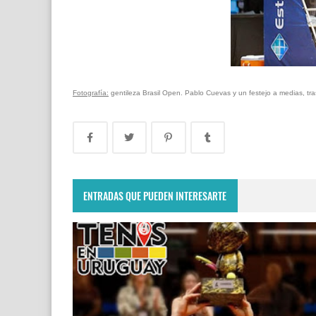
Fotografía:
gentileza Brasil Open. Pablo Cuevas y un festejo a medias, t
ENTRADAS QUE PUEDEN INTERESARTE