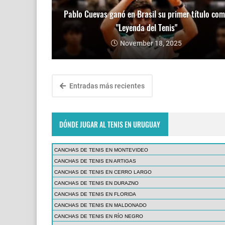
Pablo Cuevas ganó en Brasil su primer título co
"Leyenda del Tenis"
November 18, 2025
Entradas más recientes
DÓNDE JUGAR AL TENIS EN URUGUAY
CANCHAS DE TENIS EN MONTEVIDEO
CANCHAS DE TENIS EN ARTIGAS
CANCHAS DE TENIS EN CERRO LARGO
CANCHAS DE TENIS EN DURAZNO
CANCHAS DE TENIS EN FLORIDA
CANCHAS DE TENIS EN MALDONADO
CANCHAS DE TENIS EN RÍO NEGRO