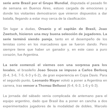
serie ante Brasil por el Grupo Mundial
, disputada el pasado fin
de semana en Buenos Aires, estuvo cargada de emociones y
donde los visitantes demostraron que vinieron dispuestos a dar
batalla, llegando a estar muy cerca de la clasificación.
Sin lugar a dudas,
Orsanic y el capitán de Brasil, Joao
Zwetsch, hicieron una muy buena selección de jugadores. La
serie terminó siendo pareja
, tanto en el desempeño de los
tenistas como en los marcadores que se fueron dando. Pero
siempre tiene que haber un ganador y, en este caso a puro
corazón, fue Argentina.
La serie comenzó el viernes con una sorpresa para los
locales
, el brasileño
Joao Souza se impuso a Carlos Berlocq
(6-4, 3-6, 7-5, 6-3 y 6-2), de gran experiencia en Copa Davis. Para
el segundo punto,
Leonardo Mayer
volvió a poner a Argentina en
carrera, tras
vencer a Thomaz Bellucci
(6-4, 6-3, 1-6 y 6-3).
La jornada del sábado venía complicada de antemano para el
equipo argentino, dado que Brasil iba a poner en cancha a dos
experimentados jugadores de la modalidad de dobles, Marcelo