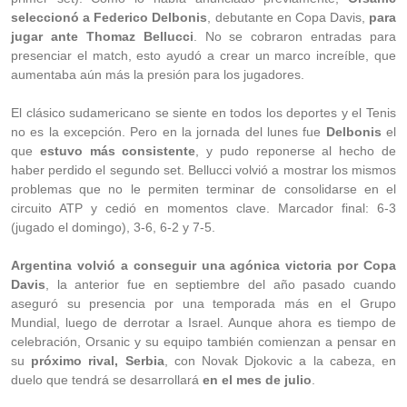
seleccionó a Federico Delbonis
, debutante en Copa Davis,
para
jugar ante Thomaz Bellucci
. No se cobraron entradas para
presenciar el match, esto ayudó a crear un marco increíble, que
aumentaba aún más la presión para los jugadores.
El clásico sudamericano se siente en todos los deportes y el Tenis
no es la excepción. Pero en la jornada del lunes fue
Delbonis
el
que
estuvo más consistente
, y pudo reponerse al hecho de
haber perdido el segundo set. Bellucci volvió a mostrar los mismos
problemas que no le permiten terminar de consolidarse en el
circuito ATP y cedió en momentos clave. Marcador final: 6-3
(jugado el domingo), 3-6, 6-2 y 7-5.
Argentina volvió a conseguir una agónica victoria por Copa
Davis
, la anterior fue en septiembre del año pasado cuando
aseguró su presencia por una temporada más en el Grupo
Mundial, luego de derrotar a Israel. Aunque ahora es tiempo de
celebración, Orsanic y su equipo también comienzan a pensar en
su
próximo rival, Serbia
, con Novak Djokovic a la cabeza, en
duelo que tendrá se desarrollará
en el mes de julio
.