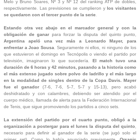
Melo y Bruno Soares, Nº 3 y Nº 12 del ranking ATP de dobles,
respectivamente. Las previsiones se cumplieron y
los visitantes
se quedaron con el tercer punto de la serie
.
Estando otra vez abajo en el marcador general y con la
obligación de ganar
para forzar la disputa del quinto punto,
Argentina apeló una vez más a Leonardo Mayer, para
enfrentar a Joao Sousa
. Seguramente ni ellos, ni ninguno de los
que estuvieron el domingo en Tecnópolis o viendo el partido por
televisión, imaginaron lo que sucedería.
El match tuvo una
duración de 6 horas y 42 minutos, pasando a la historia como
el más extenso jugado sobre polvo de ladrillo y el más largo
en la modalidad de singles dentro de la Copa Davis.
Mayer
fue el ganador
(7-6, 7-6, 5-7, 5-7 y 15-13), pero acabó
deshidratado y con calambres, debiendo ser atendido por el
cuerpo médico, llamada de alerta para la Federación Internacional
de Tenis, que sigue promoviendo los partidos a cinco sets.
La extensión del partido por el cuarto punto, obligó a la
organización a postergar para el lunes la disputa del quinto
,
necesario para definir al ganador de la serie (se jugó solo el
primer set). Como lo había anunciado previamente,
Orsanic