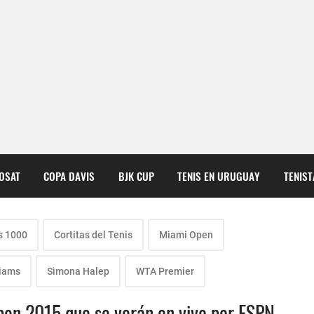
COSAT
COPA DAVIS
BJK CUP
TENIS EN URUGUAY
TENIS
s 1000
Cortitas del Tenis
Miami Open
liams
Simona Halep
WTA Premier
Open 2015 que se verán en vivo por ESPN