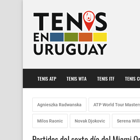
TENIS ATP
TENIS WTA
TENIS ITF
TENIS 
Agnieszka Radwanska
ATP World Tour Master
Milos Raonic
Novak Djokovic
Serena Wil
Partidos del sexto día del Miami 