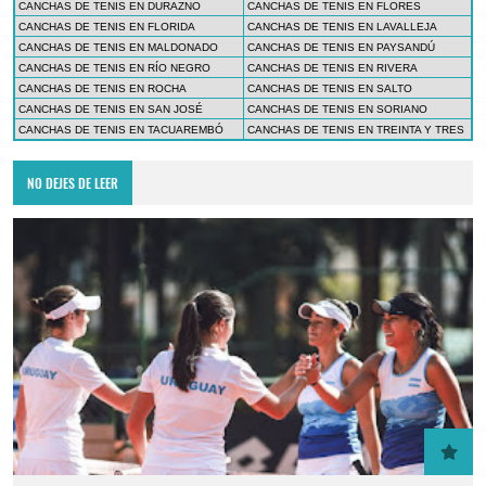
CANCHAS DE TENIS EN DURAZNO
CANCHAS DE TENIS EN FLORES
CANCHAS DE TENIS EN FLORIDA
CANCHAS DE TENIS EN LAVALLEJA
CANCHAS DE TENIS EN MALDONADO
CANCHAS DE TENIS EN PAYSANDÚ
CANCHAS DE TENIS EN RÍO NEGRO
CANCHAS DE TENIS EN RIVERA
CANCHAS DE TENIS EN ROCHA
CANCHAS DE TENIS EN SALTO
CANCHAS DE TENIS EN SAN JOSÉ
CANCHAS DE TENIS EN SORIANO
CANCHAS DE TENIS EN TACUAREMBÓ
CANCHAS DE TENIS EN TREINTA Y TRES
NO DEJES DE LEER