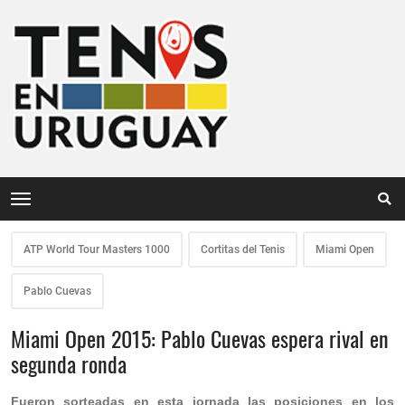
ATP World Tour Masters 1000
Cortitas del Tenis
Miami Open
Pablo Cuevas
Miami Open 2015: Pablo Cuevas espera rival en
segunda ronda
Fueron sorteadas en esta jornada las posiciones en los