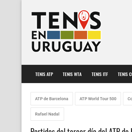
TENIS ATP
TENIS WTA
TENIS ITF
TENIS 
ATP de Barcelona
ATP World Tour 500
Co
Rafael Nadal
Partidos del tercer día del ATP de