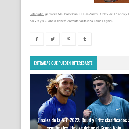
Fotografía:
gentileza ATP Barcelona. El ruso Andrei Rublev, de 17 años y 
por 7-6 y 6-3; ahora deberá enfrentar al italiano Fabio Fognini.
ENTRADAS QUE PUEDEN INTERESARTE
Finales de la ATP 2022: Ruud y Fritz clasificados 
semifinales. Hoy se define el Grupo Rojo