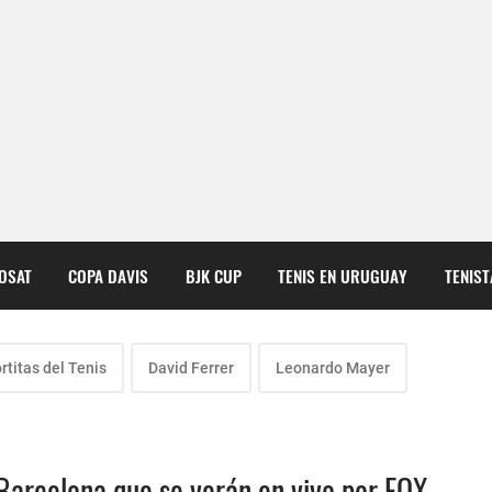
COSAT
COPA DAVIS
BJK CUP
TENIS EN URUGUAY
TENIS
rtitas del Tenis
David Ferrer
Leonardo Mayer
 Barcelona que se verán en vivo por FOX