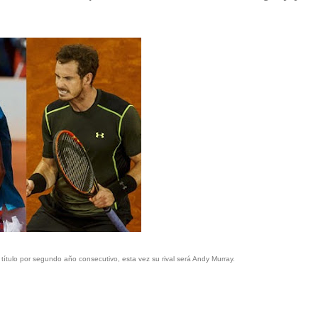
ítulo por segundo año consecutivo, esta vez su rival será Andy Murray.