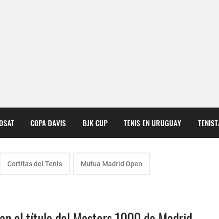
COSAT
COPA DAVIS
BJK CUP
TENIS EN URUGUAY
TENIS
Cortitas del Tenis
Mutua Madrid Open
an el título del Masters 1000 de Madrid