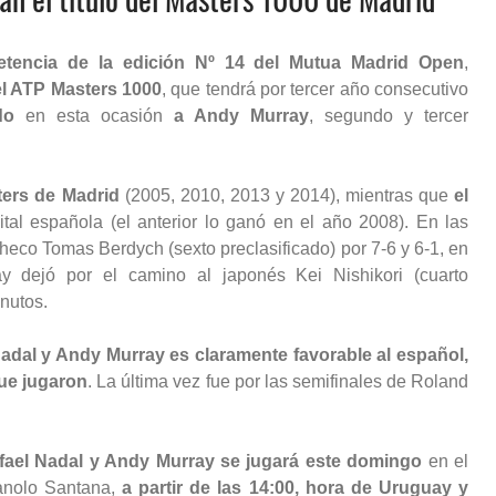
etencia de la edición Nº 14 del Mutua Madrid Open
,
del ATP Masters 1000
, que tendrá por tercer año consecutivo
do
en esta ocasión
a Andy Murray
, segundo y tercer
ters de Madrid
(2005, 2010, 2013 y 2014), mientras que
el
tal española (el anterior lo ganó en el año 2008). En las
checo Tomas Berdych (sexto preclasificado) por 7-6 y 6-1, en
y dejó por el camino al japonés Kei Nishikori (cuarto
inutos.
 Nadal y Andy Murray es claramente favorable al español,
que jugaron
. La última vez fue por las semifinales de Roland
afael Nadal y Andy Murray se jugará este domingo
en el
Manolo Santana,
a partir de las 14:00, hora de Uruguay y