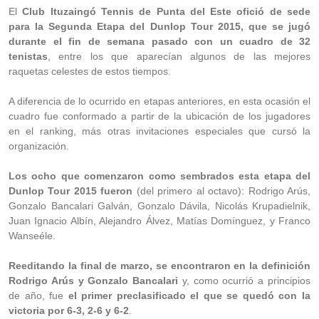
El
Club Ituzaingó Tennis de Punta del Este ofició de sede
para la Segunda Etapa del Dunlop Tour 2015, que se jugó
durante el fin de semana pasado con un cuadro de 32
tenistas
, entre los que aparecían algunos de las mejores
raquetas celestes de estos tiempos.
A diferencia de lo ocurrido en etapas anteriores, en esta ocasión el
cuadro fue conformado a partir de la ubicación de los jugadores
en el ranking, más otras invitaciones especiales que cursó la
organización.
Los ocho que comenzaron como sembrados esta etapa del
Dunlop Tour 2015 fueron
(del primero al octavo): Rodrigo Arús,
Gonzalo Bancalari Galván, Gonzalo Dávila, Nicolás Krupadielnik,
Juan Ignacio Albín, Alejandro Álvez, Matías Domínguez, y Franco
Wanseéle.
Reeditando la final de marzo, se encontraron en la definición
Rodrigo Arús y Gonzalo Bancalari
y, como ocurrió a principios
de año, fue
el primer preclasificado el que se quedó con la
victoria por 6-3, 2-6 y 6-2
.