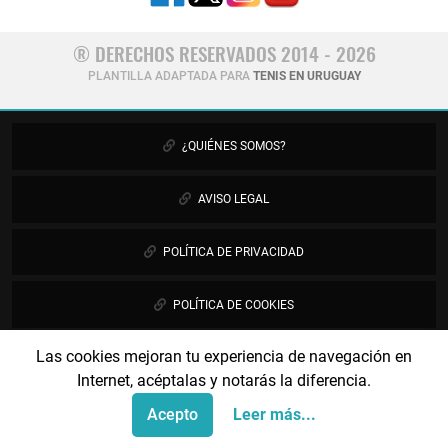
® DERECHOS RESERVADOS 2014 - 2026
PLANTILLA ADAPTADA PARA
TENIS EN URUGUAY
¿QUIÉNES SOMOS?
AVISO LEGAL
POLÍTICA DE PRIVACIDAD
POLÍTICA DE COOKIES
Las cookies mejoran tu experiencia de navegación en
PUBLICIDAD
Internet, acéptalas y notarás la diferencia.
CONTÁCTANOS
Acepto
Leer más...