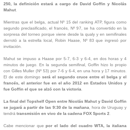
250, la definición estará a cargo de David Goffin y Nicolás
Mahut
.
Mientras que el belga, actual Nº 15 del ranking ATP, figura como
segundo preclasificado, el francés, Nº 97, se ha convertido en la
sorpresa del torneo porque viene desde la qualy y en semifinales
derrotó a la estrella local, Robin Haase, Nº 83 que ingresó por
invitación.
Mahut se impuso a Haase por 5-7, 6-3 y 6-4, en dos horas y 4
minutos de juego. En la segunda semifinal, Goffin hizo lo propio
con Gilles Muller (Nº 53) por 7-6 y 6-4, en una hora y 17 minutos.
El de este domingo
será el segundo cruce entre el belga y el
francés, el anterior fue en el año 2012 en Estados Unidos y
fue Goffin el que se alzó con la victoria
.
La final del Topshelf Open entre Nicolás Mahut y David Goffin
se jugará a partir de las 9:30 de la mañana
, hora de Uruguay y
tendrá
transmisión en vivo de la cadena FOX Sports 2
.
Cabe mencionar que
por el lado del cuadro WTA, la italiana