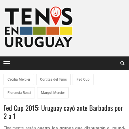
Cecilia Mercier
Cortitas del Tenis
Fed Cup
Florencia Rossi
Margot Mercier
Fed Cup 2015: Uruguay cayó ante Barbados por
2 a 1
Finalmente serán
cuatro los grupos que disputarán el round-