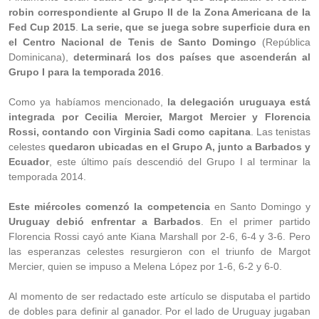
robin correspondiente al Grupo II de la Zona Americana de la
Fed Cup 2015
.
La serie, que se juega sobre superficie dura en
el Centro Nacional de Tenis de Santo Domingo
(República
Dominicana),
determinará los dos países que ascenderán al
Grupo I para la temporada 2016
.
Como ya habíamos mencionado,
la delegación uruguaya está
integrada por Cecilia Mercier, Margot Mercier y Florencia
Rossi, contando con Virginia Sadi como capitana
. Las tenistas
celestes
quedaron ubicadas en el Grupo A, junto a Barbados y
Ecuador
, este último país descendió del Grupo I al terminar la
temporada 2014.
Este miércoles comenzó la competencia
en Santo Domingo y
Uruguay debió enfrentar a Barbados
. En el primer partido
Florencia Rossi cayó ante Kiana Marshall por 2-6, 6-4 y 3-6. Pero
las esperanzas celestes resurgieron con el triunfo de Margot
Mercier, quien se impuso a Melena López por 1-6, 6-2 y 6-0.
Al momento de ser redactado este artículo se disputaba el partido
de dobles para definir al ganador. Por el lado de Uruguay jugaban