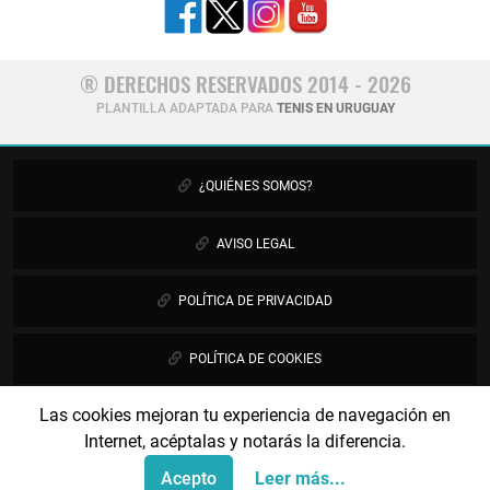
® DERECHOS RESERVADOS 2014 - 2026
PLANTILLA ADAPTADA PARA
TENIS EN URUGUAY
¿QUIÉNES SOMOS?
AVISO LEGAL
POLÍTICA DE PRIVACIDAD
POLÍTICA DE COOKIES
Las cookies mejoran tu experiencia de navegación en
PUBLICIDAD
Internet, acéptalas y notarás la diferencia.
CONTÁCTANOS
Acepto
Leer más...